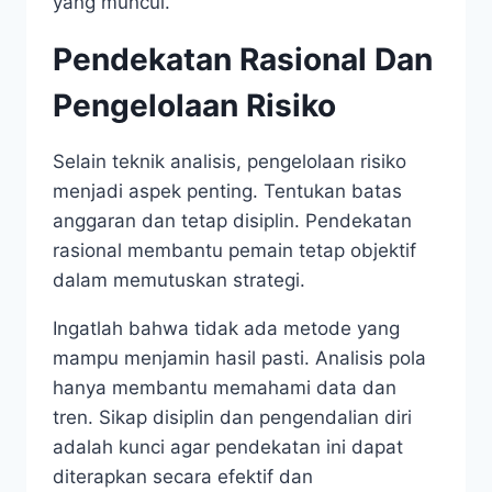
yang muncul.
Pendekatan Rasional Dan
Pengelolaan Risiko
Selain teknik analisis, pengelolaan risiko
menjadi aspek penting. Tentukan batas
anggaran dan tetap disiplin. Pendekatan
rasional membantu pemain tetap objektif
dalam memutuskan strategi.
Ingatlah bahwa tidak ada metode yang
mampu menjamin hasil pasti. Analisis pola
hanya membantu memahami data dan
tren. Sikap disiplin dan pengendalian diri
adalah kunci agar pendekatan ini dapat
diterapkan secara efektif dan