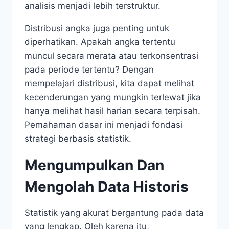
analisis menjadi lebih terstruktur.
Distribusi angka juga penting untuk
diperhatikan. Apakah angka tertentu
muncul secara merata atau terkonsentrasi
pada periode tertentu? Dengan
mempelajari distribusi, kita dapat melihat
kecenderungan yang mungkin terlewat jika
hanya melihat hasil harian secara terpisah.
Pemahaman dasar ini menjadi fondasi
strategi berbasis statistik.
Mengumpulkan Dan
Mengolah Data Historis
Statistik yang akurat bergantung pada data
yang lengkap. Oleh karena itu,