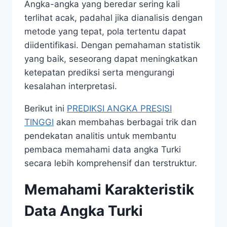
Angka-angka yang beredar sering kali
terlihat acak, padahal jika dianalisis dengan
metode yang tepat, pola tertentu dapat
diidentifikasi. Dengan pemahaman statistik
yang baik, seseorang dapat meningkatkan
ketepatan prediksi serta mengurangi
kesalahan interpretasi.
Berikut ini
PREDIKSI ANGKA PRESISI
TINGGI
akan membahas berbagai trik dan
pendekatan analitis untuk membantu
pembaca memahami data angka Turki
secara lebih komprehensif dan terstruktur.
Memahami Karakteristik
Data Angka Turki