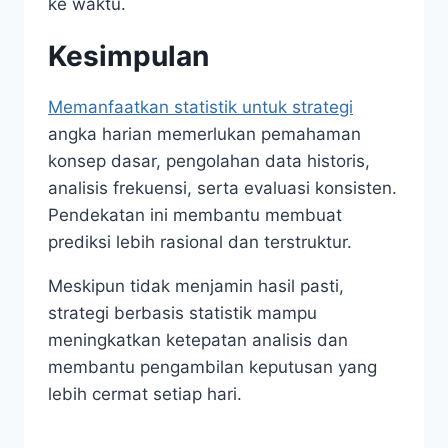
ke waktu.
Kesimpulan
Memanfaatkan statistik untuk strategi
angka harian memerlukan pemahaman
konsep dasar, pengolahan data historis,
analisis frekuensi, serta evaluasi konsisten.
Pendekatan ini membantu membuat
prediksi lebih rasional dan terstruktur.
Meskipun tidak menjamin hasil pasti,
strategi berbasis statistik mampu
meningkatkan ketepatan analisis dan
membantu pengambilan keputusan yang
lebih cermat setiap hari.