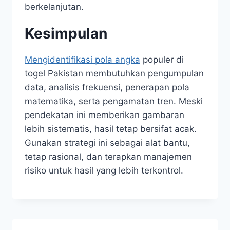
berkelanjutan.
Kesimpulan
Mengidentifikasi pola angka
populer di
togel Pakistan membutuhkan pengumpulan
data, analisis frekuensi, penerapan pola
matematika, serta pengamatan tren. Meski
pendekatan ini memberikan gambaran
lebih sistematis, hasil tetap bersifat acak.
Gunakan strategi ini sebagai alat bantu,
tetap rasional, dan terapkan manajemen
risiko untuk hasil yang lebih terkontrol.