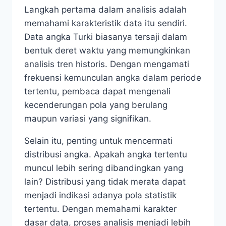
Langkah pertama dalam analisis adalah
memahami karakteristik data itu sendiri.
Data angka Turki biasanya tersaji dalam
bentuk deret waktu yang memungkinkan
analisis tren historis. Dengan mengamati
frekuensi kemunculan angka dalam periode
tertentu, pembaca dapat mengenali
kecenderungan pola yang berulang
maupun variasi yang signifikan.
Selain itu, penting untuk mencermati
distribusi angka. Apakah angka tertentu
muncul lebih sering dibandingkan yang
lain? Distribusi yang tidak merata dapat
menjadi indikasi adanya pola statistik
tertentu. Dengan memahami karakter
dasar data, proses analisis menjadi lebih