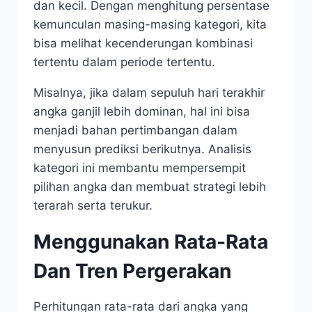
dan kecil. Dengan menghitung persentase
kemunculan masing-masing kategori, kita
bisa melihat kecenderungan kombinasi
tertentu dalam periode tertentu.
Misalnya, jika dalam sepuluh hari terakhir
angka ganjil lebih dominan, hal ini bisa
menjadi bahan pertimbangan dalam
menyusun prediksi berikutnya. Analisis
kategori ini membantu mempersempit
pilihan angka dan membuat strategi lebih
terarah serta terukur.
Menggunakan Rata-Rata
Dan Tren Pergerakan
Perhitungan rata-rata dari angka yang