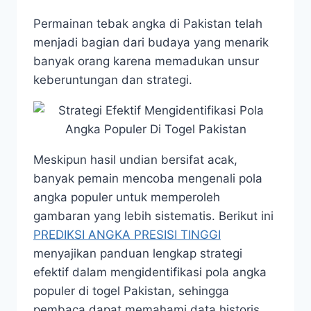
Permainan tebak angka di Pakistan telah
menjadi bagian dari budaya yang menarik
banyak orang karena memadukan unsur
keberuntungan dan strategi.
Meskipun hasil undian bersifat acak,
banyak pemain mencoba mengenali pola
angka populer untuk memperoleh
gambaran yang lebih sistematis. Berikut ini
PREDIKSI ANGKA PRESISI TINGGI
menyajikan panduan lengkap strategi
efektif dalam mengidentifikasi pola angka
populer di togel Pakistan, sehingga
pembaca dapat memahami data historis,