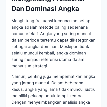
Dan Dominasi Angka
Menghitung frekuensi kemunculan setiap
angka adalah metode paling sederhana
namun efektif. Angka yang sering muncul
dalam periode tertentu dapat dikategorikan
sebagai angka dominan. Meskipun tidak
selalu muncul kembali, angka dominan
sering menjadi referensi utama dalam
menyusun strategi.
Namun, penting juga memperhatikan angka
yang jarang muncul. Dalam beberapa
kasus, angka yang lama tidak muncul justru
memiliki peluang untuk tampil kembali.
Dengan menyeimbangkan analisis angka