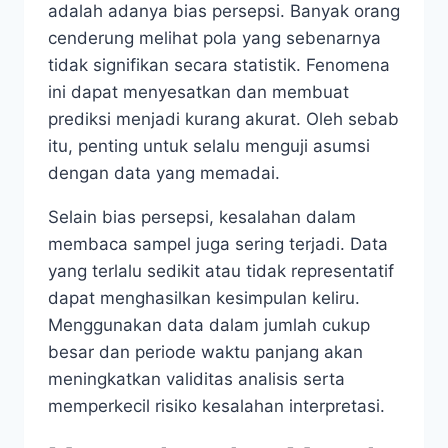
adalah adanya bias persepsi. Banyak orang
cenderung melihat pola yang sebenarnya
tidak signifikan secara statistik. Fenomena
ini dapat menyesatkan dan membuat
prediksi menjadi kurang akurat. Oleh sebab
itu, penting untuk selalu menguji asumsi
dengan data yang memadai.
Selain bias persepsi, kesalahan dalam
membaca sampel juga sering terjadi. Data
yang terlalu sedikit atau tidak representatif
dapat menghasilkan kesimpulan keliru.
Menggunakan data dalam jumlah cukup
besar dan periode waktu panjang akan
meningkatkan validitas analisis serta
memperkecil risiko kesalahan interpretasi.