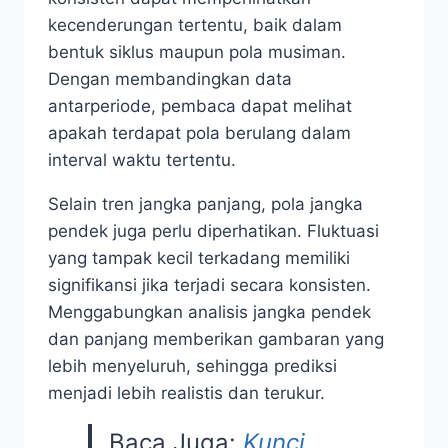
kecenderungan tertentu, baik dalam
bentuk siklus maupun pola musiman.
Dengan membandingkan data
antarperiode, pembaca dapat melihat
apakah terdapat pola berulang dalam
interval waktu tertentu.
Selain tren jangka panjang, pola jangka
pendek juga perlu diperhatikan. Fluktuasi
yang tampak kecil terkadang memiliki
signifikansi jika terjadi secara konsisten.
Menggabungkan analisis jangka pendek
dan panjang memberikan gambaran yang
lebih menyeluruh, sehingga prediksi
menjadi lebih realistis dan terukur.
Baca Juga:
Kunci