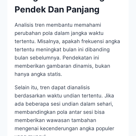
Pendek Dan Panjang
Analisis tren membantu memahami
perubahan pola dalam jangka waktu
tertentu. Misalnya, apakah frekuensi angka
tertentu meningkat bulan ini dibanding
bulan sebelumnya. Pendekatan ini
memberikan gambaran dinamis, bukan
hanya angka statis.
Selain itu, tren dapat dianalisis
berdasarkan waktu undian tertentu. Jika
ada beberapa sesi undian dalam sehari,
membandingkan pola antar sesi bisa
memberikan wawasan tambahan
mengenai kecenderungan angka populer