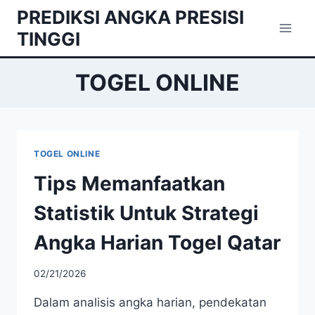
Skip
PREDIKSI ANGKA PRESISI
to
TINGGI
content
TOGEL ONLINE
TOGEL ONLINE
Tips Memanfaatkan
Statistik Untuk Strategi
Angka Harian Togel Qatar
02/21/2026
Dalam analisis angka harian, pendekatan