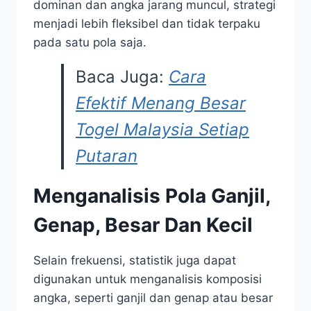
dominan dan angka jarang muncul, strategi
menjadi lebih fleksibel dan tidak terpaku
pada satu pola saja.
Baca Juga:
Cara
Efektif Menang Besar
Togel Malaysia Setiap
Putaran
Menganalisis Pola Ganjil,
Genap, Besar Dan Kecil
Selain frekuensi, statistik juga dapat
digunakan untuk menganalisis komposisi
angka, seperti ganjil dan genap atau besar