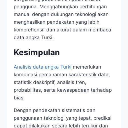
pengguna. Menggabungkan perhitungan
manual dengan dukungan teknologi akan
menghasilkan pendekatan yang lebih
komprehensif dan akurat dalam membaca
data angka Turki.
Kesimpulan
Analisis data angka Turki
memerlukan
kombinasi pemahaman karakteristik data,
statistik deskriptif, analisis tren,
probabilitas, serta kewaspadaan terhadap
bias.
Dengan pendekatan sistematis dan
penggunaan teknologi yang tepat, prediksi
dapat dilakukan secara lebih terukur dan