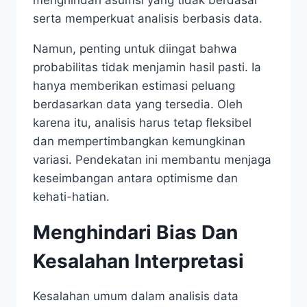
serta memperkuat analisis berbasis data.
Namun, penting untuk diingat bahwa
probabilitas tidak menjamin hasil pasti. Ia
hanya memberikan estimasi peluang
berdasarkan data yang tersedia. Oleh
karena itu, analisis harus tetap fleksibel
dan mempertimbangkan kemungkinan
variasi. Pendekatan ini membantu menjaga
keseimbangan antara optimisme dan
kehati-hatian.
Menghindari Bias Dan
Kesalahan Interpretasi
Kesalahan umum dalam analisis data