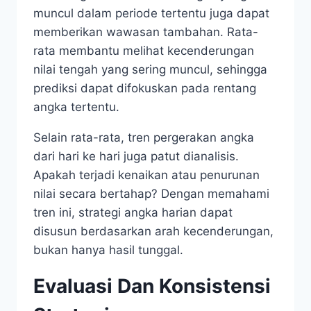
muncul dalam periode tertentu juga dapat
memberikan wawasan tambahan. Rata-
rata membantu melihat kecenderungan
nilai tengah yang sering muncul, sehingga
prediksi dapat difokuskan pada rentang
angka tertentu.
Selain rata-rata, tren pergerakan angka
dari hari ke hari juga patut dianalisis.
Apakah terjadi kenaikan atau penurunan
nilai secara bertahap? Dengan memahami
tren ini, strategi angka harian dapat
disusun berdasarkan arah kecenderungan,
bukan hanya hasil tunggal.
Evaluasi Dan Konsistensi