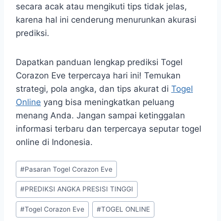
secara acak atau mengikuti tips tidak jelas,
karena hal ini cenderung menurunkan akurasi
prediksi.
Dapatkan panduan lengkap prediksi Togel
Corazon Eve terpercaya hari ini! Temukan
strategi, pola angka, dan tips akurat di
Togel
Online
yang bisa meningkatkan peluang
menang Anda. Jangan sampai ketinggalan
informasi terbaru dan terpercaya seputar togel
online di Indonesia.
Post
#
Pasaran Togel Corazon Eve
Tags:
#
PREDIKSI ANGKA PRESISI TINGGI
#
Togel Corazon Eve
#
TOGEL ONLINE