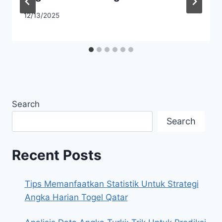
12/13/2025
Search
Search
Recent Posts
Tips Memanfaatkan Statistik Untuk Strategi
Angka Harian Togel Qatar