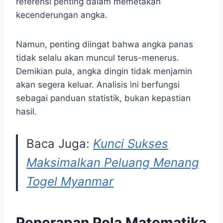
referensi penting dalam memetakan
kecenderungan angka.
Namun, penting diingat bahwa angka panas
tidak selalu akan muncul terus-menerus.
Demikian pula, angka dingin tidak menjamin
akan segera keluar. Analisis ini berfungsi
sebagai panduan statistik, bukan kepastian
hasil.
Baca Juga:
Kunci Sukses
Maksimalkan Peluang Menang
Togel Myanmar
Penerapan Pola Matematika