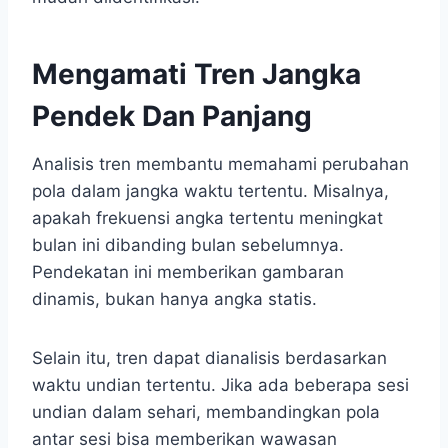
Mengamati Tren Jangka
Pendek Dan Panjang
Analisis tren membantu memahami perubahan
pola dalam jangka waktu tertentu. Misalnya,
apakah frekuensi angka tertentu meningkat
bulan ini dibanding bulan sebelumnya.
Pendekatan ini memberikan gambaran
dinamis, bukan hanya angka statis.
Selain itu, tren dapat dianalisis berdasarkan
waktu undian tertentu. Jika ada beberapa sesi
undian dalam sehari, membandingkan pola
antar sesi bisa memberikan wawasan