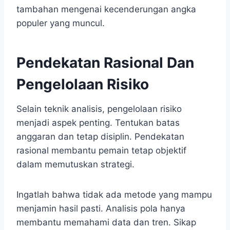
tambahan mengenai kecenderungan angka
populer yang muncul.
Pendekatan Rasional Dan
Pengelolaan Risiko
Selain teknik analisis, pengelolaan risiko
menjadi aspek penting. Tentukan batas
anggaran dan tetap disiplin. Pendekatan
rasional membantu pemain tetap objektif
dalam memutuskan strategi.
Ingatlah bahwa tidak ada metode yang mampu
menjamin hasil pasti. Analisis pola hanya
membantu memahami data dan tren. Sikap