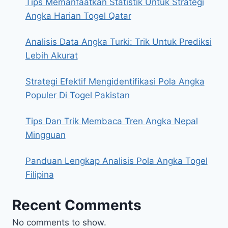
Tips Memanfaatkan Statistik Untuk Strategi
Angka Harian Togel Qatar
Analisis Data Angka Turki: Trik Untuk Prediksi
Lebih Akurat
Strategi Efektif Mengidentifikasi Pola Angka
Populer Di Togel Pakistan
Tips Dan Trik Membaca Tren Angka Nepal
Mingguan
Panduan Lengkap Analisis Pola Angka Togel
Filipina
Recent Comments
No comments to show.