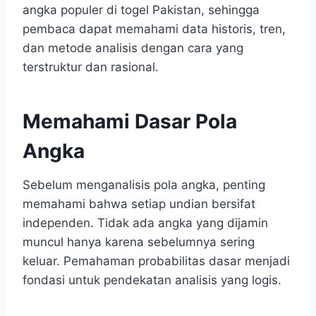
angka populer di togel Pakistan, sehingga
pembaca dapat memahami data historis, tren,
dan metode analisis dengan cara yang
terstruktur dan rasional.
Memahami Dasar Pola
Angka
Sebelum menganalisis pola angka, penting
memahami bahwa setiap undian bersifat
independen. Tidak ada angka yang dijamin
muncul hanya karena sebelumnya sering
keluar. Pemahaman probabilitas dasar menjadi
fondasi untuk pendekatan analisis yang logis.