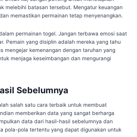
ak melebihi batasan tersebut. Mengatur keuangan
 dan memastikan permainan tetap menyenangkan.
ng dalam permainan togel. Jangan terbawa emosi saat
. Pemain yang disiplin adalah mereka yang tahu
rus mengejar kemenangan dengan taruhan yang
untuk menjaga keseimbangan dan mengurangi
Hasil Sebelumnya
lah salah satu cara terbaik untuk membuat
ngundian memberikan data yang sangat berharga
mpulkan data dari hasil-hasil sebelumnya dan
a pola-pola tertentu yang dapat digunakan untuk