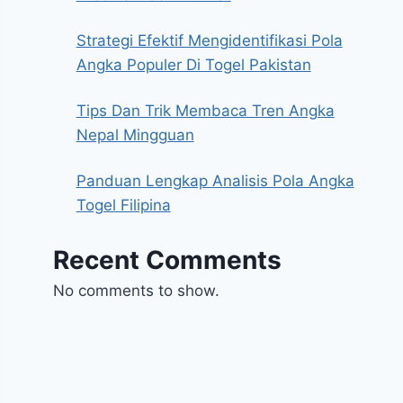
Strategi Efektif Mengidentifikasi Pola
Angka Populer Di Togel Pakistan
Tips Dan Trik Membaca Tren Angka
Nepal Mingguan
Panduan Lengkap Analisis Pola Angka
Togel Filipina
Recent Comments
No comments to show.