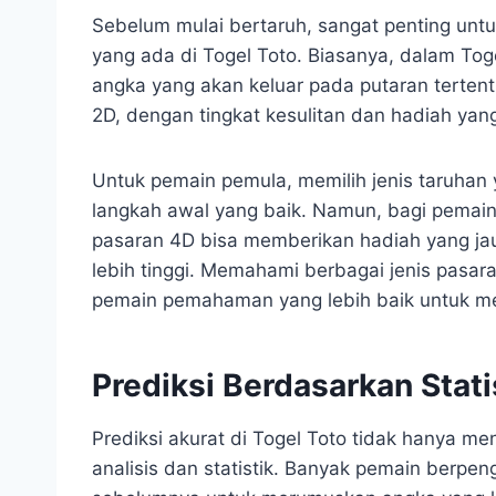
Sebelum mulai bertaruh, sangat penting unt
yang ada di Togel Toto. Biasanya, dalam To
angka yang akan keluar pada putaran terten
2D, dengan tingkat kesulitan dan hadiah ya
Untuk pemain pemula, memilih jenis taruhan 
langkah awal yang baik. Namun, bagi pemain
pasaran 4D bisa memberikan hadiah yang jauh
lebih tinggi. Memahami berbagai jenis pasa
pemain pemahaman yang lebih baik untuk mem
Prediksi Berdasarkan Stati
Prediksi akurat di Togel Toto tidak hanya m
analisis dan statistik. Banyak pemain berp