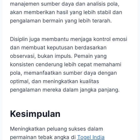
manajemen sumber daya dan analisis pola,
akan memberikan hasil yang lebih stabil dan
pengalaman bermain yang lebih terarah.
Disiplin juga membantu menjaga kontrol emosi
dan membuat keputusan berdasarkan
observasi, bukan impuls. Pemain yang
konsisten cenderung lebih cepat memahami
pola, memanfaatkan sumber daya dengan
optimal, dan meningkatkan kualitas
pengalaman mereka dalam jangka panjang.
Kesimpulan
Meningkatkan peluang sukses dalam
permainan tebak angka di
Togel India