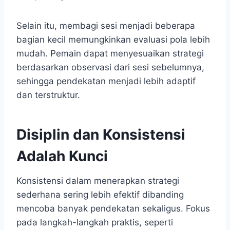
Selain itu, membagi sesi menjadi beberapa
bagian kecil memungkinkan evaluasi pola lebih
mudah. Pemain dapat menyesuaikan strategi
berdasarkan observasi dari sesi sebelumnya,
sehingga pendekatan menjadi lebih adaptif
dan terstruktur.
Disiplin dan Konsistensi
Adalah Kunci
Konsistensi dalam menerapkan strategi
sederhana sering lebih efektif dibanding
mencoba banyak pendekatan sekaligus. Fokus
pada langkah-langkah praktis, seperti