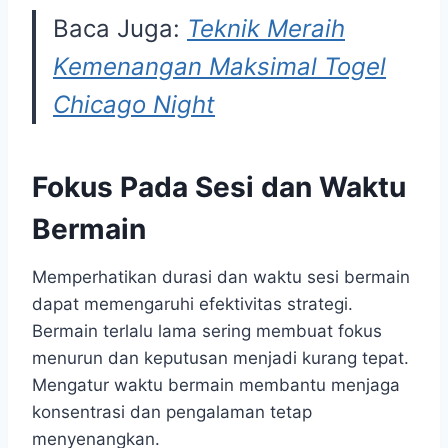
Baca Juga:
Teknik Meraih
Kemenangan Maksimal Togel
Chicago Night
Fokus Pada Sesi dan Waktu
Bermain
Memperhatikan durasi dan waktu sesi bermain
dapat memengaruhi efektivitas strategi.
Bermain terlalu lama sering membuat fokus
menurun dan keputusan menjadi kurang tepat.
Mengatur waktu bermain membantu menjaga
konsentrasi dan pengalaman tetap
menyenangkan.