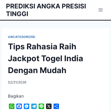
Skip
PREDIKSI ANGKA PRESISI
to
TINGGI
content
UNCATEGORIZED
Tips Rahasia Raih
Jackpot Togel India
Dengan Mudah
02/21/2026
Bagikan
W
F
M
T
L
X
S