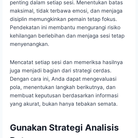
penting dalam setiap sesi. Menentukan batas
maksimal, tidak terbawa emosi, dan menjaga
disiplin memungkinkan pemain tetap fokus.
Pendekatan ini membantu mengurangi risiko
kehilangan berlebihan dan menjaga sesi tetap
menyenangkan.
Mencatat setiap sesi dan memeriksa hasilnya
juga menjadi bagian dari strategi cerdas.
Dengan cara ini, Anda dapat mengevaluasi
pola, menentukan langkah berikutnya, dan
membuat keputusan berdasarkan informasi
yang akurat, bukan hanya tebakan semata.
Gunakan Strategi Analisis