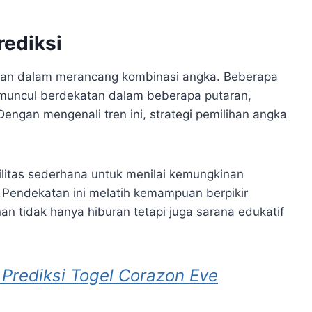
rediksi
an dalam merancang kombinasi angka. Beberapa
muncul berdekatan dalam beberapa putaran,
Dengan mengenali tren ini, strategi pemilihan angka
ilitas sederhana untuk menilai kemungkinan
 Pendekatan ini melatih kemampuan berpikir
nan tidak hanya hiburan tetapi juga sarana edukatif
Prediksi Togel Corazon Eve