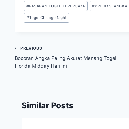
Post
#
PASARAN TOGEL TEPERCAYA
#
PREDIKSI ANGKA 
Tags:
#
Togel Chicago Night
Post
PREVIOUS
Bocoran Angka Paling Akurat Menang Togel
navigation
Florida Midday Hari Ini
Similar Posts