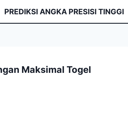
PREDIKSI ANGKA PRESISI TINGGI
ngan Maksimal Togel