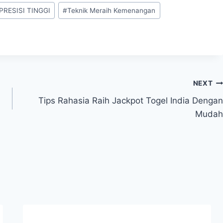
PRESISI TINGGI
#
Teknik Meraih Kemenangan
NEXT
Tips Rahasia Raih Jackpot Togel India Dengan
Mudah