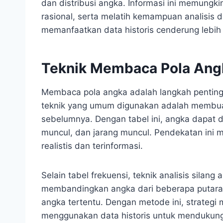
dan distribusi angka. Informasi ini memungkin
rasional, serta melatih kemampuan analisis d
memanfaatkan data historis cenderung lebi
Teknik Membaca Pola Ang
Membaca pola angka adalah langkah penting u
teknik yang umum digunakan adalah membuat 
sebelumnya. Dengan tabel ini, angka dapat d
muncul, dan jarang muncul. Pendekatan ini
realistis dan terinformasi.
Selain tabel frekuensi, teknik analisis silang
membandingkan angka dari beberapa putaran 
angka tertentu. Dengan metode ini, strategi m
menggunakan data historis untuk mendukun