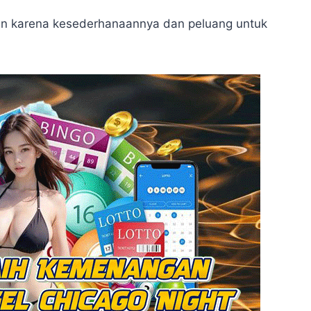
ian karena kesederhanaannya dan peluang untuk