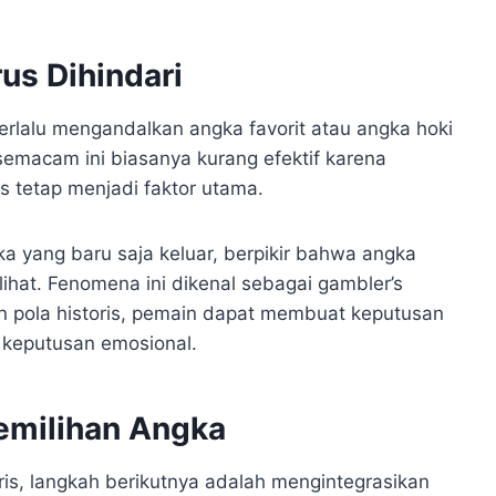
s Dihindari
erlalu mengandalkan angka favorit atau angka hoki
 semacam ini biasanya kurang efektif karena
as tetap menjadi faktor utama.
ka yang baru saja keluar, berpikir bahwa angka
ihat. Fenomena ini dikenal sebagai gambler’s
an pola historis, pemain dapat membuat keputusan
i keputusan emosional.
Pemilihan Angka
ris, langkah berikutnya adalah mengintegrasikan