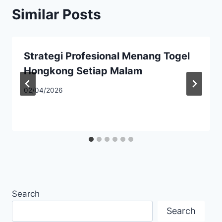
Similar Posts
Strategi Profesional Menang Togel
Hongkong Setiap Malam
02/04/2026
Search
Search