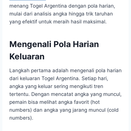
menang Togel Argentina dengan pola harian,
mulai dari analisis angka hingga trik taruhan
yang efektif untuk meraih hasil maksimal.
Mengenali Pola Harian
Keluaran
Langkah pertama adalah mengenali pola harian
dari keluaran Togel Argentina. Setiap hari,
angka yang keluar sering mengikuti tren
tertentu. Dengan mencatat angka yang muncul,
pemain bisa melihat angka favorit (hot
numbers) dan angka yang jarang muncul (cold
numbers).