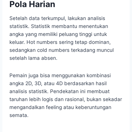
Pola Harian
Setelah data terkumpul, lakukan analisis
statistik. Statistik membantu menentukan
angka yang memiliki peluang tinggi untuk
keluar. Hot numbers sering tetap dominan,
sedangkan cold numbers terkadang muncul
setelah lama absen.
Pemain juga bisa menggunakan kombinasi
angka 2D, 3D, atau 4D berdasarkan hasil
analisis statistik. Pendekatan ini membuat
taruhan lebih logis dan rasional, bukan sekadar
mengandalkan feeling atau keberuntungan
semata.