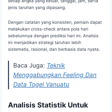
setiap angka yang keluar, tanggal, jam, serta
jenis taruhan yang dipasang.
Dengan catatan yang konsisten, pemain dapat
melakukan cross-check antara pola hari
sebelumnya dengan prediksi hari ini. Analisis
ini menjadikan strategi taruhan lebih
sistematis, rasional, dan berbasis data nyata.
Baca Juga:
Teknik
Menggabungkan Feeling Dan
Data Togel Vanuatu
Analisis Statistik Untuk