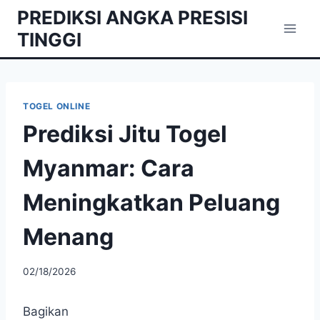
Skip
PREDIKSI ANGKA PRESISI
to
TINGGI
content
TOGEL ONLINE
Prediksi Jitu Togel
Myanmar: Cara
Meningkatkan Peluang
Menang
02/18/2026
Bagikan