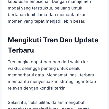
keputusan emosional. Dengan manajemen
modal yang terstruktur, peluang untuk
bertahan lebih lama dan memanfaatkan
momen yang tepat menjadi lebih besar.
Mengikuti Tren Dan Update
Terbaru
Tren angka dapat berubah dari waktu ke
waktu, sehingga penting untuk selalu
memperbarui data. Mengamati hasil terbaru
membantu menyesuaikan strategi agar tetap
relevan dengan kondisi terkini.
Selain itu, fleksibilitas dalam mengubah