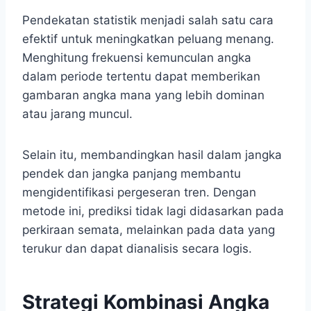
Pendekatan statistik menjadi salah satu cara
efektif untuk meningkatkan peluang menang.
Menghitung frekuensi kemunculan angka
dalam periode tertentu dapat memberikan
gambaran angka mana yang lebih dominan
atau jarang muncul.
Selain itu, membandingkan hasil dalam jangka
pendek dan jangka panjang membantu
mengidentifikasi pergeseran tren. Dengan
metode ini, prediksi tidak lagi didasarkan pada
perkiraan semata, melainkan pada data yang
terukur dan dapat dianalisis secara logis.
Strategi Kombinasi Angka