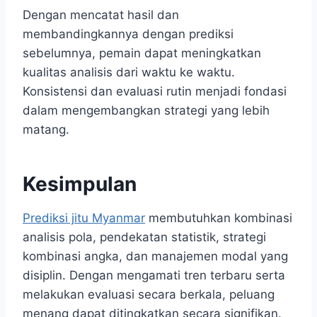
Dengan mencatat hasil dan
membandingkannya dengan prediksi
sebelumnya, pemain dapat meningkatkan
kualitas analisis dari waktu ke waktu.
Konsistensi dan evaluasi rutin menjadi fondasi
dalam mengembangkan strategi yang lebih
matang.
Kesimpulan
Prediksi jitu Myanmar
membutuhkan kombinasi
analisis pola, pendekatan statistik, strategi
kombinasi angka, dan manajemen modal yang
disiplin. Dengan mengamati tren terbaru serta
melakukan evaluasi secara berkala, peluang
menang dapat ditingkatkan secara signifikan.