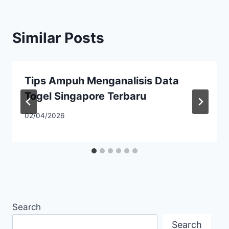
Similar Posts
Tips Ampuh Menganalisis Data
Togel Singapore Terbaru
02/04/2026
Search
Search