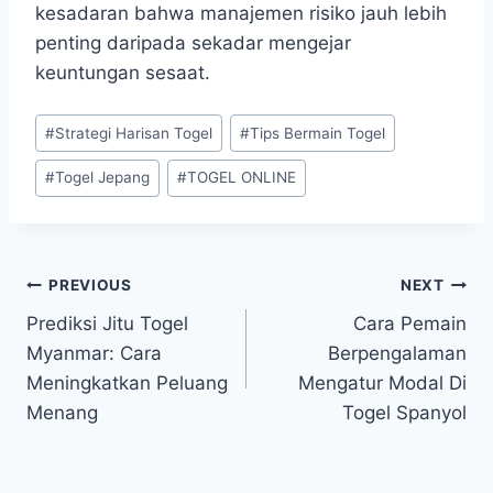
kesadaran bahwa manajemen risiko jauh lebih
penting daripada sekadar mengejar
keuntungan sesaat.
Post
#
Strategi Harisan Togel
#
Tips Bermain Togel
Tags:
#
Togel Jepang
#
TOGEL ONLINE
Post
PREVIOUS
NEXT
Prediksi Jitu Togel
Cara Pemain
navigation
Myanmar: Cara
Berpengalaman
Meningkatkan Peluang
Mengatur Modal Di
Menang
Togel Spanyol