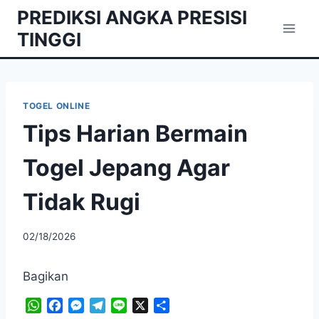
Skip
PREDIKSI ANGKA PRESISI
to
TINGGI
content
TOGEL ONLINE
Tips Harian Bermain
Togel Jepang Agar
Tidak Rugi
02/18/2026
Bagikan
W
F
M
T
L
X
S