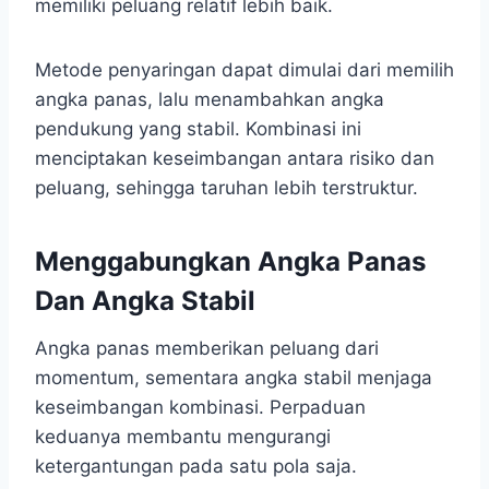
memiliki peluang relatif lebih baik.
Metode penyaringan dapat dimulai dari memilih
angka panas, lalu menambahkan angka
pendukung yang stabil. Kombinasi ini
menciptakan keseimbangan antara risiko dan
peluang, sehingga taruhan lebih terstruktur.
Menggabungkan Angka Panas
Dan Angka Stabil
Angka panas memberikan peluang dari
momentum, sementara angka stabil menjaga
keseimbangan kombinasi. Perpaduan
keduanya membantu mengurangi
ketergantungan pada satu pola saja.