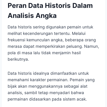
Peran Data Historis Dalam
Analisis Angka
Data historis sering digunakan pemain untuk
melihat kecenderungan tertentu. Melalui
frekuensi kemunculan angka, beberapa orang
merasa dapat memperkirakan peluang. Namun,
pola di masa lalu tidak menjamin hasil
berikutnya.
Data historis idealnya dimanfaatkan untuk
memahami karakter permainan. Pemain yang
bijak akan menggunakannya sebagai alat
analisis, sambil tetap menyadari bahwa
permainan didasarkan pada sistem acak.