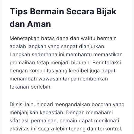
Tips Bermain Secara Bijak
dan Aman
Menetapkan batas dana dan waktu bermain
adalah langkah yang sangat dianjurkan.
Langkah sederhana ini membantu memastikan
permainan tetap menjadi hiburan. Berinteraksi
dengan komunitas yang kredibel juga dapat
menambah wawasan tanpa memberikan
tekanan berlebih.
Di sisi lain, hindari mengandalkan bocoran yang
menjanjikan kepastian. Dengan memahami
sifat asli permainan, pemain dapat menikmati
aktivitas ini secara lebih tenang dan terkontrol.