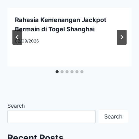
Rahasia Kemenangan Jackpot
Bermain di Togel Shanghai
02/09/2026
Search
Search
Recent Posts