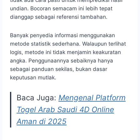
tidak ada cara pasti untuk memprediksi hasil
undian. Bocoran semacam ini lebih tepat
dianggap sebagai referensi tambahan.
Banyak penyedia informasi menggunakan
metode statistik sederhana. Walaupun terlihat
logis, metode ini tidak menjamin keakuratan
angka. Penggunaannya sebaiknya hanya
sebagai panduan sekilas, bukan dasar
keputusan mutlak.
Baca Juga:
Mengenal Platform
Togel Arab Saudi 4D Online
Aman di 2025