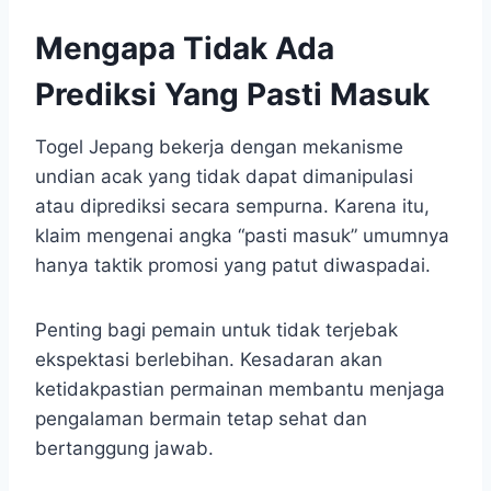
Mengapa Tidak Ada
Prediksi Yang Pasti Masuk
Togel Jepang bekerja dengan mekanisme
undian acak yang tidak dapat dimanipulasi
atau diprediksi secara sempurna. Karena itu,
klaim mengenai angka “pasti masuk” umumnya
hanya taktik promosi yang patut diwaspadai.
Penting bagi pemain untuk tidak terjebak
ekspektasi berlebihan. Kesadaran akan
ketidakpastian permainan membantu menjaga
pengalaman bermain tetap sehat dan
bertanggung jawab.