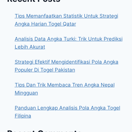
Tips Memanfaatkan Statistik Untuk Strategi
Angka Harian Togel Qatar
Analisis Data Angka Turki: Trik Untuk Prediksi
Lebih Akurat
Strategi Efektif Mengidentifikasi Pola Angka
Populer Di Togel Pakistan
Tips Dan Trik Membaca Tren Angka Nepal
Mingguan
Panduan Lengkap Analisis Pola Angka Togel
Filipina