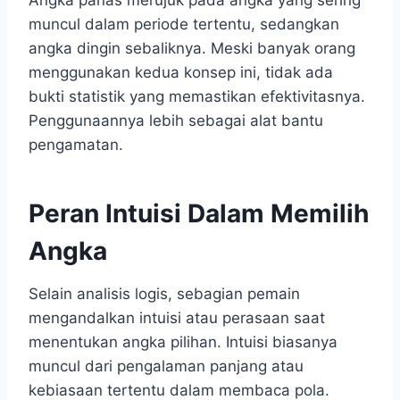
Angka panas merujuk pada angka yang sering
muncul dalam periode tertentu, sedangkan
angka dingin sebaliknya. Meski banyak orang
menggunakan kedua konsep ini, tidak ada
bukti statistik yang memastikan efektivitasnya.
Penggunaannya lebih sebagai alat bantu
pengamatan.
Peran Intuisi Dalam Memilih
Angka
Selain analisis logis, sebagian pemain
mengandalkan intuisi atau perasaan saat
menentukan angka pilihan. Intuisi biasanya
muncul dari pengalaman panjang atau
kebiasaan tertentu dalam membaca pola.