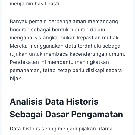
menjamin hasil pasti.
Banyak pemain berpengalaman memandang
bocoran sebagai bentuk hiburan dalam
menganalisis angka, bukan kepastian mutlak.
Mereka menggunakan data terdahulu sebagai
rujukan untuk membaca kecenderungan umum.
Pendekatan ini membantu meningkatkan
pemahaman, tetapi tetap perlu disikapi secara
bijak.
Analisis Data Historis
Sebagai Dasar Pengamatan
Data historis sering menjadi pijakan utama