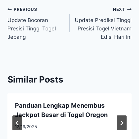
Post
PREVIOUS
NEXT
Update Bocoran
Update Prediksi Tinggi
navigation
Presisi Tinggi Togel
Presisi Togel Vietnam
Jepang
Edisi Hari Ini
Similar Posts
Panduan Lengkap Menembus
Jackpot Besar di Togel Oregon
12/19/2025