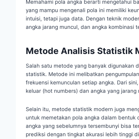
Memahami pola angka berarti mengetahui b
yang mampu mengenali pola ini memiliki ke
intuisi, tetapi juga data. Dengan teknik mode
angka jarang muncul, dan angka kombinasi ter
Metode Analisis Statistik
Salah satu metode yang banyak digunakan da
statistik. Metode ini melibatkan pengumpul
frekuensi kemunculan setiap angka. Dari sin
keluar (hot numbers) dan angka yang jarang
Selain itu, metode statistik modern juga me
untuk memetakan pola angka dalam bentuk dia
angka yang sebelumnya tersembunyi bisa te
prediksi dengan tingkat akurasi lebih tinggi