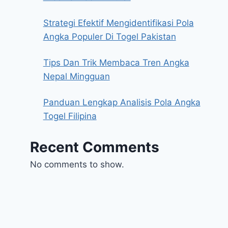
Strategi Efektif Mengidentifikasi Pola
Angka Populer Di Togel Pakistan
Tips Dan Trik Membaca Tren Angka
Nepal Mingguan
Panduan Lengkap Analisis Pola Angka
Togel Filipina
Recent Comments
No comments to show.