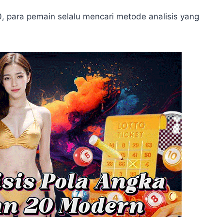
0, para pemain selalu mencari metode analisis yang