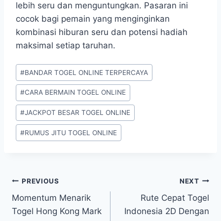
lebih seru dan menguntungkan. Pasaran ini
cocok bagi pemain yang menginginkan
kombinasi hiburan seru dan potensi hadiah
maksimal setiap taruhan.
Post
#
BANDAR TOGEL ONLINE TERPERCAYA
Tags:
#
CARA BERMAIN TOGEL ONLINE
#
JACKPOT BESAR TOGEL ONLINE
#
RUMUS JITU TOGEL ONLINE
Post
PREVIOUS
NEXT
Momentum Menarik
Rute Cepat Togel
navigation
Togel Hong Kong Mark
Indonesia 2D Dengan