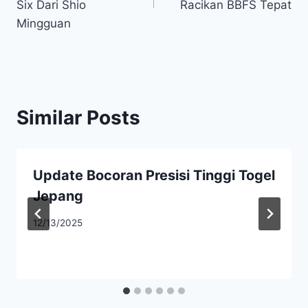
Six Dari Shio
Racikan BBFS Tepat
Mingguan
Similar Posts
Update Bocoran Presisi Tinggi Togel
Jepang
12/13/2025