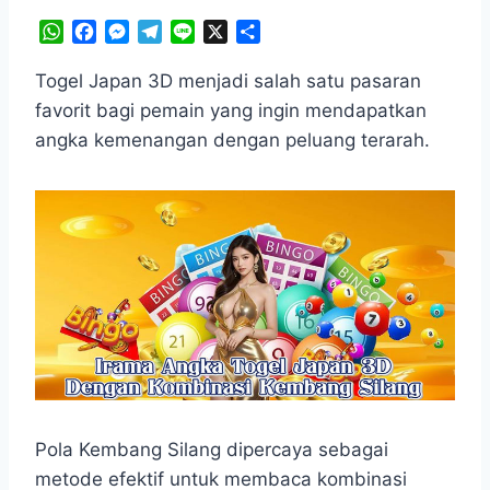
W
F
M
T
L
X
S
h
a
e
e
i
h
a
c
s
l
n
a
Togel Japan 3D menjadi salah satu pasaran
t
e
s
e
e
r
favorit bagi pemain yang ingin mendapatkan
s
b
e
g
e
angka kemenangan dengan peluang terarah.
A
o
n
r
p
o
g
a
p
k
e
m
r
Pola Kembang Silang dipercaya sebagai
metode efektif untuk membaca kombinasi