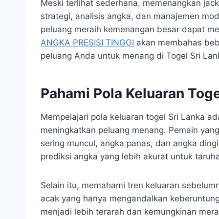
Meski terlihat sederhana, memenangkan jack
strategi, analisis angka, dan manajemen mo
peluang meraih kemenangan besar dapat menin
ANGKA PRESISI TINGGI
akan membahas beber
peluang Anda untuk menang di Togel Sri Lan
Pahami Pola Keluaran Toge
Mempelajari pola keluaran togel Sri Lanka a
meningkatkan peluang menang. Pemain yang
sering muncul, angka panas, dan angka ding
prediksi angka yang lebih akurat untuk taruh
Selain itu, memahami tren keluaran sebelu
acak yang hanya mengandalkan keberuntungan
menjadi lebih terarah dan kemungkinan merai