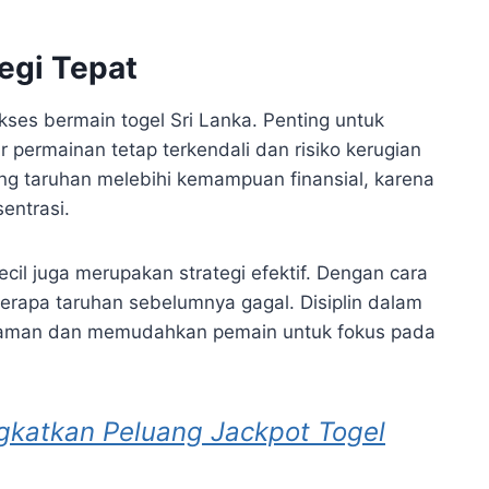
egi Tepat
ses bermain togel Sri Lanka. Penting untuk
permainan tetap terkendali dan risiko kerugian
g taruhan melebihi kemampuan finansial, karena
entrasi.
il juga merupakan strategi efektif. Dengan cara
erapa taruhan sebelumnya gagal. Disiplin dalam
 aman dan memudahkan pemain untuk fokus pada
gkatkan Peluang Jackpot Togel