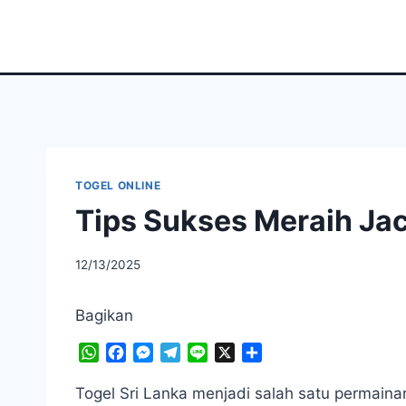
Skip
to
content
TOGEL ONLINE
Tips Sukses Meraih Jac
12/13/2025
Bagikan
W
F
M
T
L
X
S
h
a
e
e
i
h
a
c
s
l
n
a
Togel Sri Lanka menjadi salah satu permaina