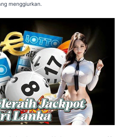
ang menggiurkan.