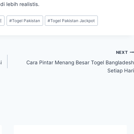
lebih realistis.
E
#
Togel Pakistan
#
Togel Pakistan Jackpot
NEXT
i
Cara Pintar Menang Besar Togel Bangladesh
Setiap Hari