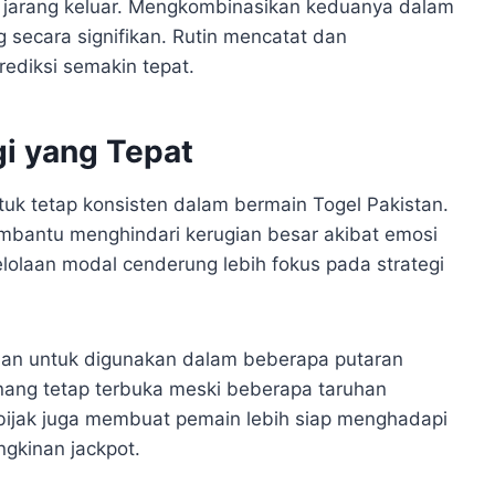
n jarang keluar. Mengkombinasikan keduanya dalam
secara signifikan. Rutin mencatat dan
ediksi semakin tepat.
i yang Tepat
uk tetap konsisten dalam bermain Togel Pakistan.
bantu menghindari kerugian besar akibat emosi
elolaan modal cenderung lebih fokus pada strategi
gian untuk digunakan dalam beberapa putaran
nang tetap terbuka meski beberapa taruhan
ijak juga membuat pemain lebih siap menghadapi
gkinan jackpot.