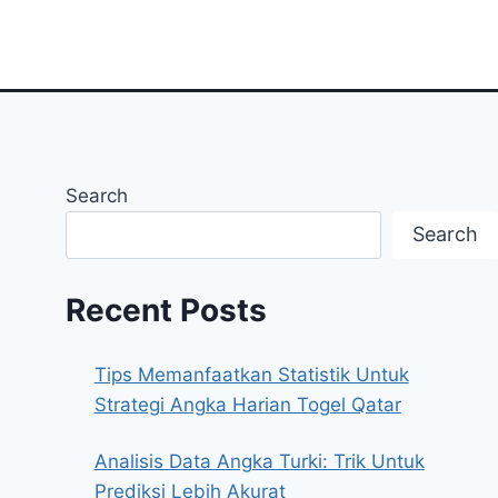
Search
Search
Recent Posts
Tips Memanfaatkan Statistik Untuk
Strategi Angka Harian Togel Qatar
Analisis Data Angka Turki: Trik Untuk
Prediksi Lebih Akurat