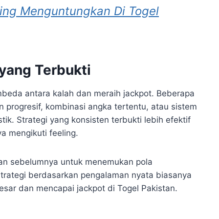
ling Menguntungkan Di Togel
yang Terbukti
mbeda antara kalah dan meraih jackpot. Beberapa
rogresif, kombinasi angka tertentu, atau sistem
tik. Strategi yang konsisten terbukti lebih efektif
 mengikuti feeling.
ruhan sebelumnya untuk menemukan pola
strategi berdasarkan pengalaman nyata biasanya
esar dan mencapai jackpot di Togel Pakistan.