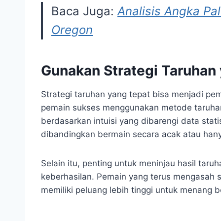
Baca Juga:
Analisis Angka Pa
Oregon
Gunakan Strategi Taruhan 
Strategi taruhan yang tepat bisa menjadi pe
pemain sukses menggunakan metode taruhan p
berdasarkan intuisi yang dibarengi data statis
dibandingkan bermain secara acak atau hanya
Selain itu, penting untuk meninjau hasil ta
keberhasilan. Pemain yang terus mengasah 
memiliki peluang lebih tinggi untuk menang b