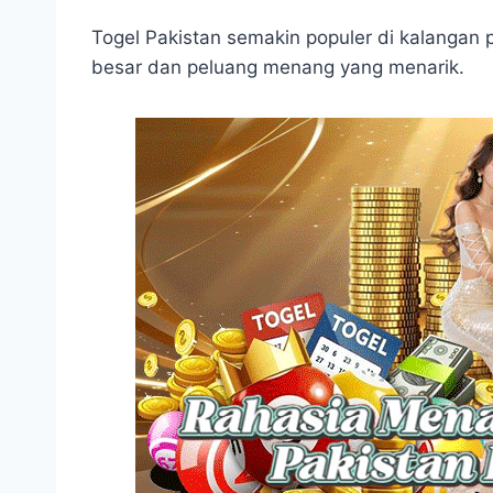
h
a
e
e
i
h
a
c
s
l
n
a
Togel Pakistan semakin populer di kalangan 
t
e
s
e
e
r
besar dan peluang menang yang menarik.
s
b
e
g
e
A
o
n
r
p
o
g
a
p
k
e
m
r