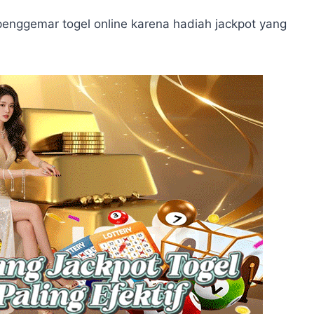
penggemar togel online karena hadiah jackpot yang