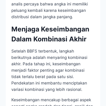
analis percaya bahwa angka ini memiliki
peluang kembali karena keseimbangan
distribusi dalam jangka panjang.
Menjaga Keseimbangan
Dalam Kombinasi Akhir
Setelah BBFS terbentuk, langkah
berikutnya adalah menyaring kombinasi
akhir. Pada tahap ini, keseimbangan
menjadi faktor penting agar kombinasi
tidak terlalu berat pada satu sisi.
Pendekatan ini membantu menciptakan
variasi kombinasi yang lebih rasional.
Keseimbangan mencakup berbagai aspek