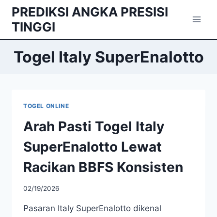
Skip
PREDIKSI ANGKA PRESISI
to
TINGGI
content
Togel Italy SuperEnalotto
TOGEL ONLINE
Arah Pasti Togel Italy
SuperEnalotto Lewat
Racikan BBFS Konsisten
02/19/2026
Pasaran Italy SuperEnalotto dikenal