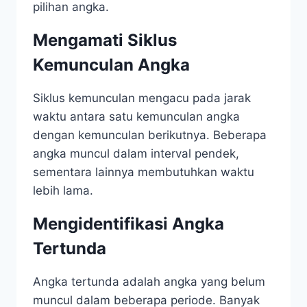
pilihan angka.
Mengamati Siklus
Kemunculan Angka
Siklus kemunculan mengacu pada jarak
waktu antara satu kemunculan angka
dengan kemunculan berikutnya. Beberapa
angka muncul dalam interval pendek,
sementara lainnya membutuhkan waktu
lebih lama.
Mengidentifikasi Angka
Tertunda
Angka tertunda adalah angka yang belum
muncul dalam beberapa periode. Banyak