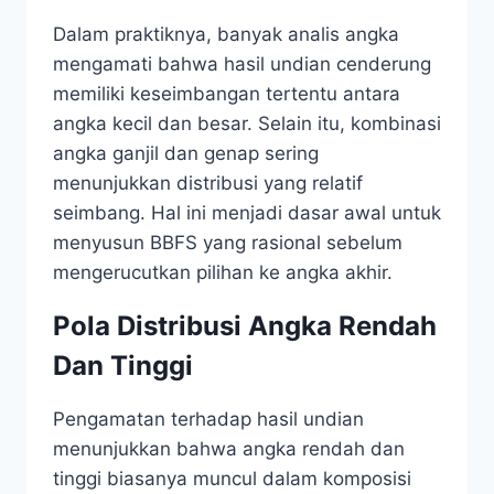
Dalam praktiknya, banyak analis angka
mengamati bahwa hasil undian cenderung
memiliki keseimbangan tertentu antara
angka kecil dan besar. Selain itu, kombinasi
angka ganjil dan genap sering
menunjukkan distribusi yang relatif
seimbang. Hal ini menjadi dasar awal untuk
menyusun BBFS yang rasional sebelum
mengerucutkan pilihan ke angka akhir.
Pola Distribusi Angka Rendah
Dan Tinggi
Pengamatan terhadap hasil undian
menunjukkan bahwa angka rendah dan
tinggi biasanya muncul dalam komposisi