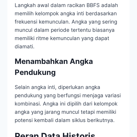
Langkah awal dalam racikan BBFS adalah
memilih kelompok angka inti berdasarkan
frekuensi kemunculan. Angka yang sering
muncul dalam periode tertentu biasanya
memiliki ritme kemunculan yang dapat
diamati.
Menambahkan Angka
Pendukung
Selain angka inti, diperlukan angka
pendukung yang berfungsi menjaga variasi
kombinasi. Angka ini dipilih dari kelompok
angka yang jarang muncul tetapi memiliki
potensi kembali dalam siklus berikutnya.
Peran Data Historis