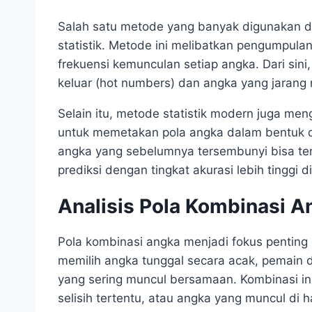
Salah satu metode yang banyak digunakan da
statistik. Metode ini melibatkan pengumpul
frekuensi kemunculan setiap angka. Dari sin
keluar (hot numbers) dan angka yang jarang
Selain itu, metode statistik modern juga me
untuk memetakan pola angka dalam bentuk dia
angka yang sebelumnya tersembunyi bisa te
prediksi dengan tingkat akurasi lebih tinggi
Analisis Pola Kombinasi A
Pola kombinasi angka menjadi fokus penting d
memilih angka tunggal secara acak, pemain 
yang sering muncul bersamaan. Kombinasi ini
selisih tertentu, atau angka yang muncul di ha