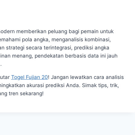
 modern memberikan peluang bagi pemain untuk
emahami pola angka, menganalisis kombinasi,
trategi secara terintegrasi, prediksi angka
minan menang, pendekatan berbasis data ini jauh
.
putar
Togel Fujian 20
! Jangan lewatkan cara analisis
katkan akurasi prediksi Anda. Simak tips, trik,
ang tren sekarang!