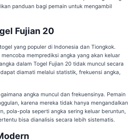
ikan panduan bagi pemain untuk mengambil
el Fujian 20
togel yang populer di Indonesia dan Tiongkok.
in mencoba memprediksi angka yang akan keluar
angka dalam Togel Fujian 20 tidak muncul secara
apat diamati melalui statistik, frekuensi angka,
agaimana angka muncul dan frekuensinya. Pemain
unggulan, karena mereka tidak hanya mengandalkan
rn, pola-pola seperti angka sering keluar beruntun,
tentu bisa dianalisis secara lebih sistematis.
 Modern