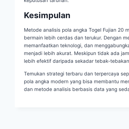
keputusan taruhan.
Kesimpulan
Metode analisis pola angka Togel Fujian 20
bermain lebih cerdas dan terukur. Dengan m
memanfaatkan teknologi, dan menggabungkan s
menjadi lebih akurat. Meskipun tidak ada ja
lebih efektif daripada sekadar tebak-tebakan
Temukan strategi terbaru dan terpercaya se
pola angka modern yang bisa membantu mening
dan metode analisis berbasis data yang sed