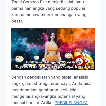
Togel Corazon Eve menjadi salah satu
permainan angka yang sedang populer
karena menawarkan kemenangan yang
besar.
Dengan pendekatan yang tepat, analisis
angka, dan strategi terpercaya, Anda bisa
mendapatkan gambaran lebih jelas
mengenai angka-angka potensial yang
muncul hari ini. Artikel
PREDIKSI ANGKA