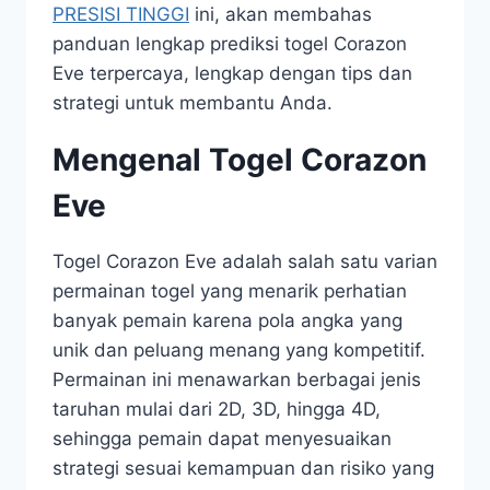
PRESISI TINGGI
ini, akan membahas
panduan lengkap prediksi togel Corazon
Eve terpercaya, lengkap dengan tips dan
strategi untuk membantu Anda.
Mengenal Togel Corazon
Eve
Togel Corazon Eve adalah salah satu varian
permainan togel yang menarik perhatian
banyak pemain karena pola angka yang
unik dan peluang menang yang kompetitif.
Permainan ini menawarkan berbagai jenis
taruhan mulai dari 2D, 3D, hingga 4D,
sehingga pemain dapat menyesuaikan
strategi sesuai kemampuan dan risiko yang