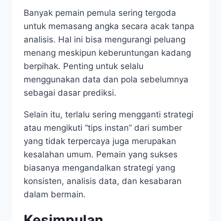
Banyak pemain pemula sering tergoda
untuk memasang angka secara acak tanpa
analisis. Hal ini bisa mengurangi peluang
menang meskipun keberuntungan kadang
berpihak. Penting untuk selalu
menggunakan data dan pola sebelumnya
sebagai dasar prediksi.
Selain itu, terlalu sering mengganti strategi
atau mengikuti “tips instan” dari sumber
yang tidak terpercaya juga merupakan
kesalahan umum. Pemain yang sukses
biasanya mengandalkan strategi yang
konsisten, analisis data, dan kesabaran
dalam bermain.
Kesimpulan