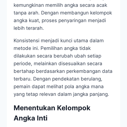
kemungkinan memilih angka secara acak
tanpa arah. Dengan membangun kelompok
angka kuat, proses penyaringan menjadi
lebih terarah.
Konsistensi menjadi kunci utama dalam
metode ini. Pemilihan angka tidak
dilakukan secara berubah ubah setiap
periode, melainkan disesuaikan secara
bertahap berdasarkan perkembangan data
terbaru. Dengan pendekatan berulang,
pemain dapat melihat pola angka mana
yang tetap relevan dalam jangka panjang.
Menentukan Kelompok
Angka Inti