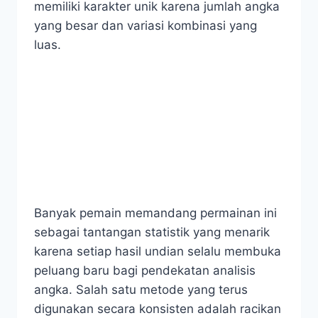
memiliki karakter unik karena jumlah angka
yang besar dan variasi kombinasi yang
luas.
Banyak pemain memandang permainan ini
sebagai tantangan statistik yang menarik
karena setiap hasil undian selalu membuka
peluang baru bagi pendekatan analisis
angka. Salah satu metode yang terus
digunakan secara konsisten adalah racikan