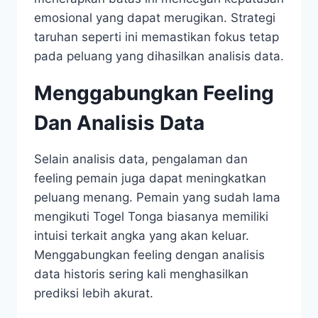
emosional yang dapat merugikan. Strategi
taruhan seperti ini memastikan fokus tetap
pada peluang yang dihasilkan analisis data.
Menggabungkan Feeling
Dan Analisis Data
Selain analisis data, pengalaman dan
feeling pemain juga dapat meningkatkan
peluang menang. Pemain yang sudah lama
mengikuti Togel Tonga biasanya memiliki
intuisi terkait angka yang akan keluar.
Menggabungkan feeling dengan analisis
data historis sering kali menghasilkan
prediksi lebih akurat.