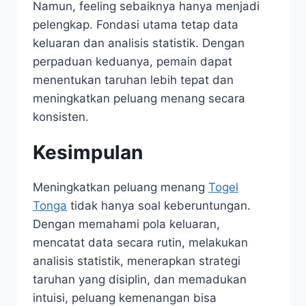
Namun, feeling sebaiknya hanya menjadi
pelengkap. Fondasi utama tetap data
keluaran dan analisis statistik. Dengan
perpaduan keduanya, pemain dapat
menentukan taruhan lebih tepat dan
meningkatkan peluang menang secara
konsisten.
Kesimpulan
Meningkatkan peluang menang
Togel
Tonga
tidak hanya soal keberuntungan.
Dengan memahami pola keluaran,
mencatat data secara rutin, melakukan
analisis statistik, menerapkan strategi
taruhan yang disiplin, dan memadukan
intuisi, peluang kemenangan bisa