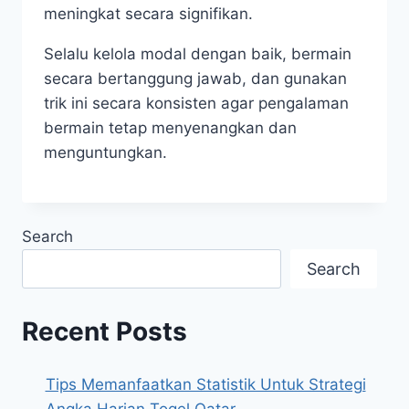
meningkat secara signifikan.
Selalu kelola modal dengan baik, bermain
secara bertanggung jawab, dan gunakan
trik ini secara konsisten agar pengalaman
bermain tetap menyenangkan dan
menguntungkan.
Search
Search
Recent Posts
Tips Memanfaatkan Statistik Untuk Strategi
Angka Harian Togel Qatar