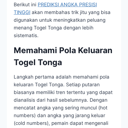
Berikut ini
PREDIKSI ANGKA PRESISI
TINGGI
akan membahas trik jitu yang bisa
digunakan untuk meningkatkan peluang
menang Togel Tonga dengan lebih
sistematis.
Memahami Pola Keluaran
Togel Tonga
Langkah pertama adalah memahami pola
keluaran Togel Tonga. Setiap putaran
biasanya memiliki tren tertentu yang dapat
dianalisis dari hasil sebelumnya. Dengan
mencatat angka yang sering muncul (hot
numbers) dan angka yang jarang keluar
(cold numbers), pemain dapat mengenali