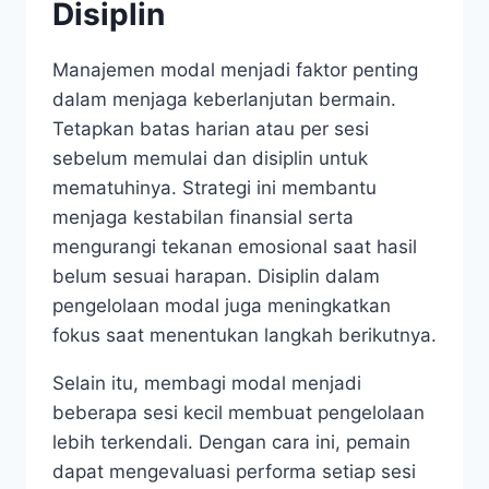
Disiplin
Manajemen modal menjadi faktor penting
dalam menjaga keberlanjutan bermain.
Tetapkan batas harian atau per sesi
sebelum memulai dan disiplin untuk
mematuhinya. Strategi ini membantu
menjaga kestabilan finansial serta
mengurangi tekanan emosional saat hasil
belum sesuai harapan. Disiplin dalam
pengelolaan modal juga meningkatkan
fokus saat menentukan langkah berikutnya.
Selain itu, membagi modal menjadi
beberapa sesi kecil membuat pengelolaan
lebih terkendali. Dengan cara ini, pemain
dapat mengevaluasi performa setiap sesi