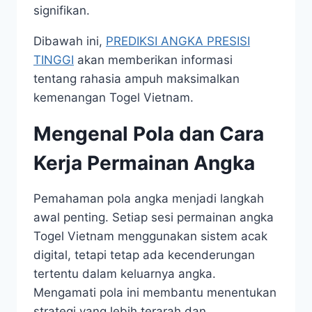
signifikan.
Dibawah ini,
PREDIKSI ANGKA PRESISI
TINGGI
akan memberikan informasi
tentang rahasia ampuh maksimalkan
kemenangan Togel Vietnam.
Mengenal Pola dan Cara
Kerja Permainan Angka
Pemahaman pola angka menjadi langkah
awal penting. Setiap sesi permainan angka
Togel Vietnam menggunakan sistem acak
digital, tetapi tetap ada kecenderungan
tertentu dalam keluarnya angka.
Mengamati pola ini membantu menentukan
strategi yang lebih terarah dan