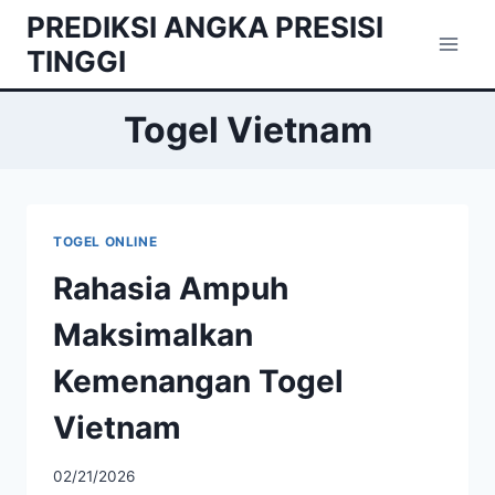
Skip
PREDIKSI ANGKA PRESISI
to
TINGGI
content
Togel Vietnam
TOGEL ONLINE
Rahasia Ampuh
Maksimalkan
Kemenangan Togel
Vietnam
02/21/2026