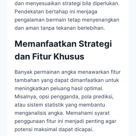
dan menyesuaikan strategi bila diperlukan.
Pendekatan bertahap ini menjaga
pengalaman bermain tetap menyenangkan
dan aman tanpa tekanan berlebihan.
Memanfaatkan Strategi
dan Fitur Khusus
Banyak permainan angka menawarkan fitur
tambahan yang dapat dimanfaatkan untuk
meningkatkan peluang hasil optimal.
Misalnya, opsi pengganda, pola prediksi,
atau sistem statistik yang membantu
menganalisis angka. Memahami syarat
penggunaan fitur ini menjadi penting agar
potensi maksimal dapat dicapai.