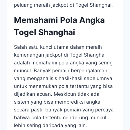
peluang meraih jackpot di Togel Shanghai.
Memahami Pola Angka
Togel Shanghai
Salah satu kunci utama dalam meraih
kemenangan jackpot di Togel Shanghai
adalah memahami pola angka yang sering
muncul. Banyak pemain berpengalaman
yang menganalisis hasil-hasil sebelumnya
untuk menemukan pola tertentu yang bisa
dijadikan acuan. Meskipun tidak ada
sistem yang bisa memprediksi angka
secara pasti, banyak pemain yang percaya
bahwa pola tertentu cenderung muncul
lebih sering daripada yang lain.