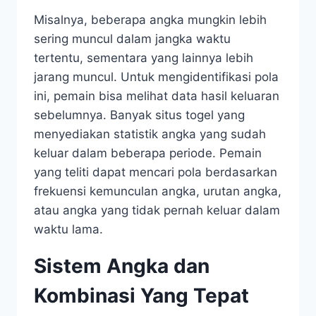
Misalnya, beberapa angka mungkin lebih
sering muncul dalam jangka waktu
tertentu, sementara yang lainnya lebih
jarang muncul. Untuk mengidentifikasi pola
ini, pemain bisa melihat data hasil keluaran
sebelumnya. Banyak situs togel yang
menyediakan statistik angka yang sudah
keluar dalam beberapa periode. Pemain
yang teliti dapat mencari pola berdasarkan
frekuensi kemunculan angka, urutan angka,
atau angka yang tidak pernah keluar dalam
waktu lama.
Sistem Angka dan
Kombinasi Yang Tepat