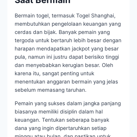
Saat Bermain
Bermain togel, termasuk Togel Shanghai,
membutuhkan pengelolaan keuangan yang
cerdas dan bijak. Banyak pemain yang
tergoda untuk bertaruh lebih besar dengan
harapan mendapatkan jackpot yang besar
pula, namun ini justru dapat berisiko tinggi
dan menyebabkan kerugian besar. Oleh
karena itu, sangat penting untuk
menentukan anggaran bermain yang jelas
sebelum memasang taruhan.
Pemain yang sukses dalam jangka panjang
biasanya memiliki disiplin dalam hal
keuangan. Tentukan seberapa banyak
dana yang ingin dipertaruhkan setiap
minggu atau bulan, dan pastikan untuk