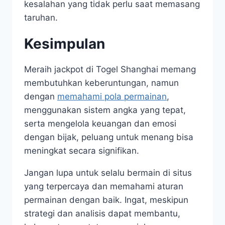
kesalahan yang tidak perlu saat memasang
taruhan.
Kesimpulan
Meraih jackpot di Togel Shanghai memang
membutuhkan keberuntungan, namun
dengan
memahami pola permainan
,
menggunakan sistem angka yang tepat,
serta mengelola keuangan dan emosi
dengan bijak, peluang untuk menang bisa
meningkat secara signifikan.
Jangan lupa untuk selalu bermain di situs
yang terpercaya dan memahami aturan
permainan dengan baik. Ingat, meskipun
strategi dan analisis dapat membantu,