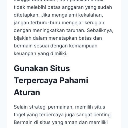
tidak melebihi batas anggaran yang sudah
ditetapkan. Jika mengalami kekalahan,
jangan terburu-buru mengejar kerugian
dengan meningkatkan taruhan. Sebaliknya,
bijaklah dalam menetapkan batas dan
bermain sesuai dengan kemampuan
keuangan yang dimiliki.
Gunakan Situs
Terpercaya Pahami
Aturan
Selain strategi permainan, memilih situs
togel yang terpercaya juga sangat penting.
Bermain di situs yang aman dan memiliki