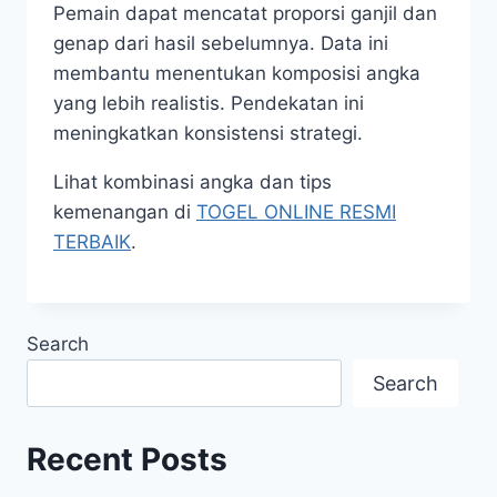
Pemain dapat mencatat proporsi ganjil dan
genap dari hasil sebelumnya. Data ini
membantu menentukan komposisi angka
yang lebih realistis. Pendekatan ini
meningkatkan konsistensi strategi.
Lihat kombinasi angka dan tips
kemenangan di
TOGEL ONLINE RESMI
TERBAIK
.
Search
Search
Recent Posts