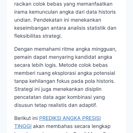
racikan colok bebas yang memanfaatkan
irama kemunculan angka dari data historis
undian. Pendekatan ini menekankan
keseimbangan antara analisis statistik dan
fleksibilitas strategi.
Dengan memahami ritme angka mingguan,
pemain dapat menyaring kandidat angka
secara lebih logis. Metode colok bebas
memberi ruang eksplorasi angka potensial
tanpa kehilangan fokus pada pola historis.
Strategi ini juga menekankan disiplin
pencatatan data agar kombinasi yang
disusun tetap realistis dan adaptif.
Berikut ini
PREDIKSI ANGKA PRESISI
TINGGI
akan membahas secara lengkap