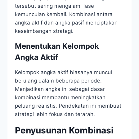
tersebut sering mengalami fase
kemunculan kembali. Kombinasi antara
angka aktif dan angka pasif menciptakan
keseimbangan strategi.
Menentukan Kelompok
Angka Aktif
Kelompok angka aktif biasanya muncul
berulang dalam beberapa periode.
Menjadikan angka ini sebagai dasar
kombinasi membantu meningkatkan
peluang realistis. Pendekatan ini membuat
strategi lebih fokus dan terarah.
Penyusunan Kombinasi