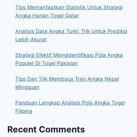
Tips Memanfaatkan Statistik Untuk Strategi
Angka Harian Togel Qatar
Analisis Data Angka Turki: Trik Untuk Prediksi
Lebih Akurat
Strategi Efektif Mengidentifikasi Pola Angka
Populer Di Togel Pakistan
Tips Dan Trik Membaca Tren Angka Nepal
Mingguan
Panduan Lengkap Analisis Pola Angka Togel
Filipina
Recent Comments