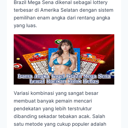
Brazil Mega Sena dikenal sebagai lottery
terbesar di Amerika Selatan dengan sistem
pemilihan enam angka dari rentang angka
yang luas.
Variasi kombinasi yang sangat besar
membuat banyak pemain mencari
pendekatan yang lebih terstruktur
dibanding sekadar tebakan acak. Salah
satu metode yang cukup populer adalah