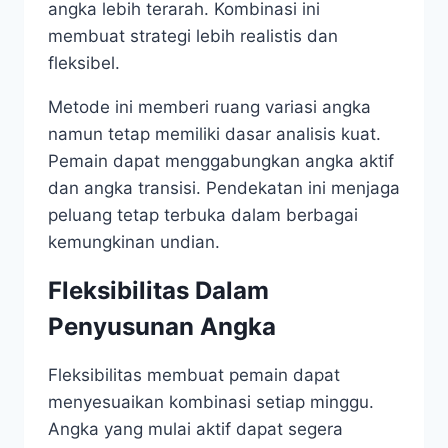
angka lebih terarah. Kombinasi ini
membuat strategi lebih realistis dan
fleksibel.
Metode ini memberi ruang variasi angka
namun tetap memiliki dasar analisis kuat.
Pemain dapat menggabungkan angka aktif
dan angka transisi. Pendekatan ini menjaga
peluang tetap terbuka dalam berbagai
kemungkinan undian.
Fleksibilitas Dalam
Penyusunan Angka
Fleksibilitas membuat pemain dapat
menyesuaikan kombinasi setiap minggu.
Angka yang mulai aktif dapat segera