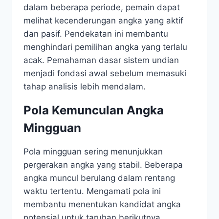
dalam beberapa periode, pemain dapat
melihat kecenderungan angka yang aktif
dan pasif. Pendekatan ini membantu
menghindari pemilihan angka yang terlalu
acak. Pemahaman dasar sistem undian
menjadi fondasi awal sebelum memasuki
tahap analisis lebih mendalam.
Pola Kemunculan Angka
Mingguan
Pola mingguan sering menunjukkan
pergerakan angka yang stabil. Beberapa
angka muncul berulang dalam rentang
waktu tertentu. Mengamati pola ini
membantu menentukan kandidat angka
potensial untuk taruhan berikutnya.