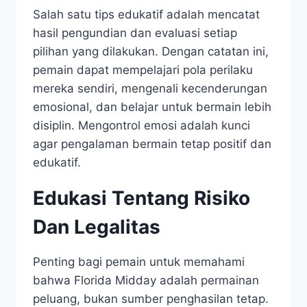
Salah satu tips edukatif adalah mencatat
hasil pengundian dan evaluasi setiap
pilihan yang dilakukan. Dengan catatan ini,
pemain dapat mempelajari pola perilaku
mereka sendiri, mengenali kecenderungan
emosional, dan belajar untuk bermain lebih
disiplin. Mengontrol emosi adalah kunci
agar pengalaman bermain tetap positif dan
edukatif.
Edukasi Tentang Risiko
Dan Legalitas
Penting bagi pemain untuk memahami
bahwa Florida Midday adalah permainan
peluang, bukan sumber penghasilan tetap.