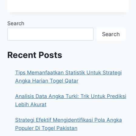
Search
Search
Recent Posts
Tips Memanfaatkan Statistik Untuk Strategi
Angka Harian Togel Qatar
Analisis Data Angka Turki: Trik Untuk Prediksi
Lebih Akurat
Strategi Efektif Mengidentifikasi Pola Angka
Populer Di Togel Pakistan