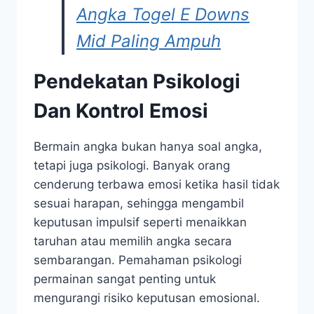
Angka Togel E Downs
Mid Paling Ampuh
Pendekatan Psikologi
Dan Kontrol Emosi
Bermain angka bukan hanya soal angka,
tetapi juga psikologi. Banyak orang
cenderung terbawa emosi ketika hasil tidak
sesuai harapan, sehingga mengambil
keputusan impulsif seperti menaikkan
taruhan atau memilih angka secara
sembarangan. Pemahaman psikologi
permainan sangat penting untuk
mengurangi risiko keputusan emosional.