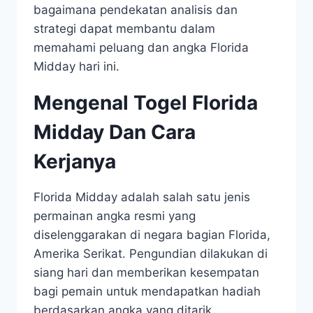
bagaimana pendekatan analisis dan
strategi dapat membantu dalam
memahami peluang dan angka Florida
Midday hari ini.
Mengenal Togel Florida
Midday Dan Cara
Kerjanya
Florida Midday adalah salah satu jenis
permainan angka resmi yang
diselenggarakan di negara bagian Florida,
Amerika Serikat. Pengundian dilakukan di
siang hari dan memberikan kesempatan
bagi pemain untuk mendapatkan hadiah
berdasarkan angka yang ditarik.