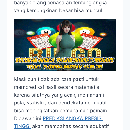
banyak orang penasaran tentang angka
yang kemungkinan besar bisa muncul.
Meskipun tidak ada cara pasti untuk
memprediksi hasil secara matematis
karena sifatnya yang acak, memahami
pola, statistik, dan pendekatan edukatif
bisa meningkatkan pemahaman pemain.
Dibawah ini
PREDIKSI ANGKA PRESISI
TINGGI
akan membahas secara edukatif