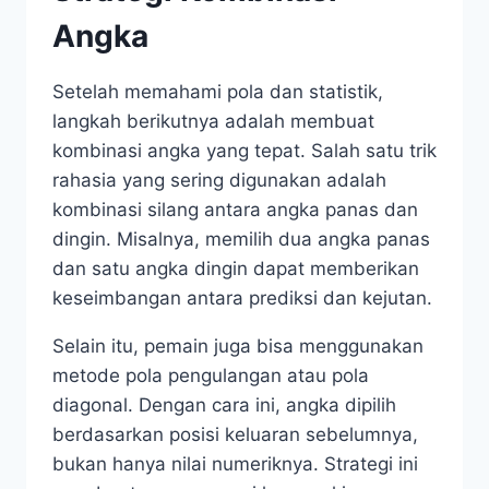
Angka
Setelah memahami pola dan statistik,
langkah berikutnya adalah membuat
kombinasi angka yang tepat. Salah satu trik
rahasia yang sering digunakan adalah
kombinasi silang antara angka panas dan
dingin. Misalnya, memilih dua angka panas
dan satu angka dingin dapat memberikan
keseimbangan antara prediksi dan kejutan.
Selain itu, pemain juga bisa menggunakan
metode pola pengulangan atau pola
diagonal. Dengan cara ini, angka dipilih
berdasarkan posisi keluaran sebelumnya,
bukan hanya nilai numeriknya. Strategi ini