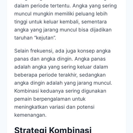
dalam periode tertentu. Angka yang sering
muncul mungkin memiliki peluang lebih
tinggi untuk keluar kembali, sementara
angka yang jarang muncul bisa dijadikan
taruhan “kejutan”.
Selain frekuensi, ada juga konsep angka
panas dan angka dingin. Angka panas
adalah angka yang sering keluar dalam
beberapa periode terakhir, sedangkan
angka dingin adalah yang jarang muncul.
Kombinasi keduanya sering digunakan
pemain berpengalaman untuk
meningkatkan variasi dan potensi
kemenangan.
Strategi Kombinasi