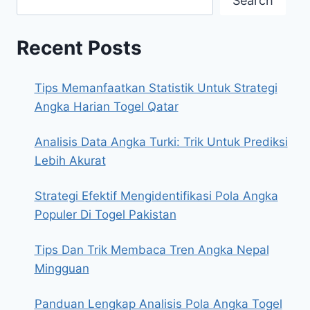
Search
Recent Posts
Tips Memanfaatkan Statistik Untuk Strategi
Angka Harian Togel Qatar
Analisis Data Angka Turki: Trik Untuk Prediksi
Lebih Akurat
Strategi Efektif Mengidentifikasi Pola Angka
Populer Di Togel Pakistan
Tips Dan Trik Membaca Tren Angka Nepal
Mingguan
Panduan Lengkap Analisis Pola Angka Togel