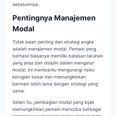
sebelumnya.
Pentingnya Manajemen
Modal
Tidak kalah penting dari strategi angka
adalah manajemen modal. Pemain yang
berhasil biasanya memiliki batasan taruhan
yang jelas dan disiplin dalam mengatur
modal. Ini membantu mengurangi risiko
kerugian besar dan memungkinkan
bermain lebih lama dengan strategi yang
sama.
Selain itu, pembagian modal yang bijak
memungkinkan pemain mencoba berbagai