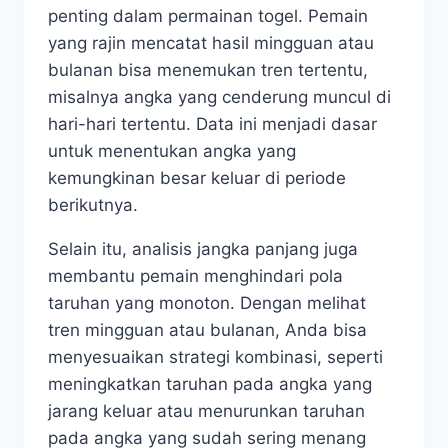
penting dalam permainan togel. Pemain
yang rajin mencatat hasil mingguan atau
bulanan bisa menemukan tren tertentu,
misalnya angka yang cenderung muncul di
hari-hari tertentu. Data ini menjadi dasar
untuk menentukan angka yang
kemungkinan besar keluar di periode
berikutnya.
Selain itu, analisis jangka panjang juga
membantu pemain menghindari pola
taruhan yang monoton. Dengan melihat
tren mingguan atau bulanan, Anda bisa
menyesuaikan strategi kombinasi, seperti
meningkatkan taruhan pada angka yang
jarang keluar atau menurunkan taruhan
pada angka yang sudah sering menang