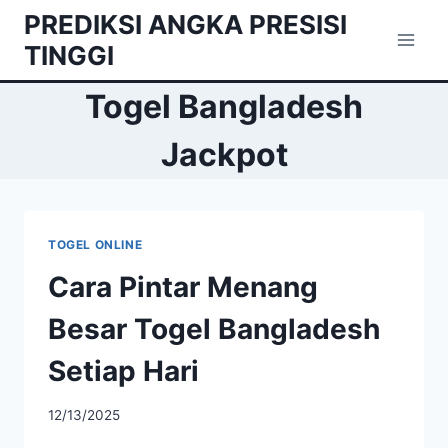
Skip
PREDIKSI ANGKA PRESISI
to
TINGGI
content
Togel Bangladesh
Jackpot
TOGEL ONLINE
Cara Pintar Menang
Besar Togel Bangladesh
Setiap Hari
12/13/2025