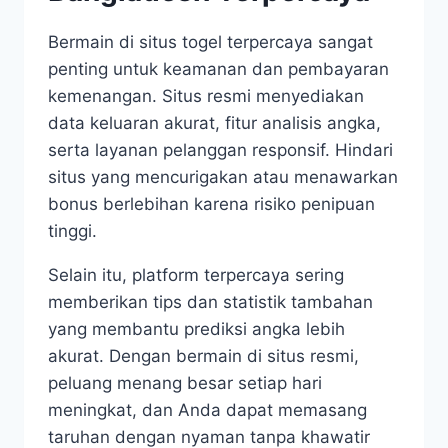
Bermain di situs togel terpercaya sangat
penting untuk keamanan dan pembayaran
kemenangan. Situs resmi menyediakan
data keluaran akurat, fitur analisis angka,
serta layanan pelanggan responsif. Hindari
situs yang mencurigakan atau menawarkan
bonus berlebihan karena risiko penipuan
tinggi.
Selain itu, platform terpercaya sering
memberikan tips dan statistik tambahan
yang membantu prediksi angka lebih
akurat. Dengan bermain di situs resmi,
peluang menang besar setiap hari
meningkat, dan Anda dapat memasang
taruhan dengan nyaman tanpa khawatir