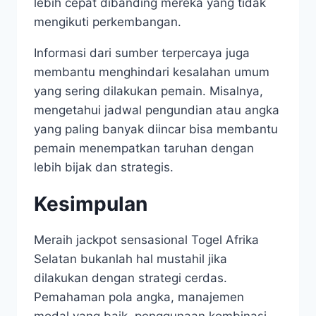
lebih cepat dibanding mereka yang tidak
mengikuti perkembangan.
Informasi dari sumber terpercaya juga
membantu menghindari kesalahan umum
yang sering dilakukan pemain. Misalnya,
mengetahui jadwal pengundian atau angka
yang paling banyak diincar bisa membantu
pemain menempatkan taruhan dengan
lebih bijak dan strategis.
Kesimpulan
Meraih jackpot sensasional Togel Afrika
Selatan bukanlah hal mustahil jika
dilakukan dengan strategi cerdas.
Pemahaman pola angka, manajemen