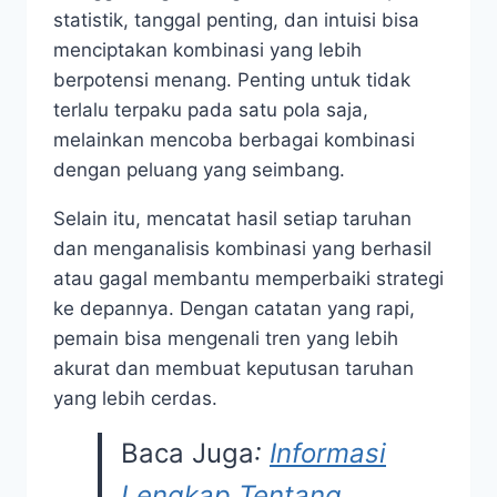
statistik, tanggal penting, dan intuisi bisa
menciptakan kombinasi yang lebih
berpotensi menang. Penting untuk tidak
terlalu terpaku pada satu pola saja,
melainkan mencoba berbagai kombinasi
dengan peluang yang seimbang.
Selain itu, mencatat hasil setiap taruhan
dan menganalisis kombinasi yang berhasil
atau gagal membantu memperbaiki strategi
ke depannya. Dengan catatan yang rapi,
pemain bisa mengenali tren yang lebih
akurat dan membuat keputusan taruhan
yang lebih cerdas.
Baca Juga
:
Informasi
Lengkap Tentang