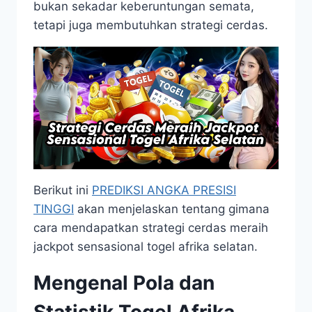
bukan sekadar keberuntungan semata,
tetapi juga membutuhkan strategi cerdas.
Berikut ini
PREDIKSI ANGKA PRESISI
TINGGI
akan menjelaskan tentang gimana
cara mendapatkan strategi cerdas meraih
jackpot sensasional togel afrika selatan.
Mengenal Pola dan