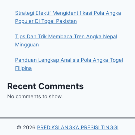
Strategi Efektif Mengidentifikasi Pola Angka
Populer Di Togel Pakistan
Tips Dan Trik Membaca Tren Angka Nepal
Mingguan
Panduan Lengkap Analisis Pola Angka Togel
Filipina
Recent Comments
No comments to show.
© 2026
PREDIKSI ANGKA PRESISI TINGGI