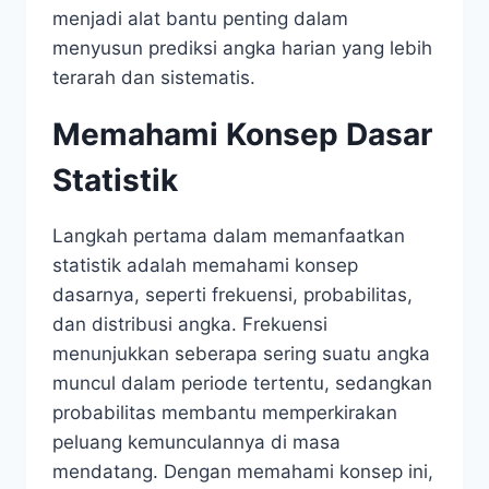
menjadi alat bantu penting dalam
menyusun prediksi angka harian yang lebih
terarah dan sistematis.
Memahami Konsep Dasar
Statistik
Langkah pertama dalam memanfaatkan
statistik adalah memahami konsep
dasarnya, seperti frekuensi, probabilitas,
dan distribusi angka. Frekuensi
menunjukkan seberapa sering suatu angka
muncul dalam periode tertentu, sedangkan
probabilitas membantu memperkirakan
peluang kemunculannya di masa
mendatang. Dengan memahami konsep ini,