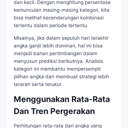
dan kecil. Dengan menghitung persentase
kemunculan masing-masing kategori, kita
bisa melihat kecenderungan kombinasi
tertentu dalam periode tertentu.
Misalnya, jika dalam sepuluh hari terakhir
angka ganjil lebih dominan, hal ini bisa
menjadi bahan pertimbangan dalam
menyusun prediksi berikutnya. Analisis
kategori ini membantu mempersempit
pilihan angka dan membuat strategi lebih
terarah serta terukur.
Menggunakan Rata-Rata
Dan Tren Pergerakan
Perhitungan rata-rata dari angka yang