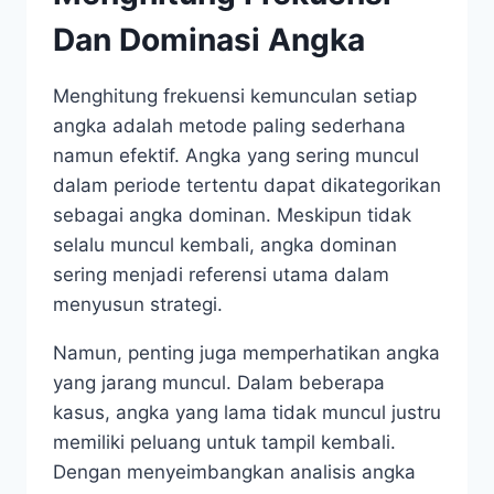
Dan Dominasi Angka
Menghitung frekuensi kemunculan setiap
angka adalah metode paling sederhana
namun efektif. Angka yang sering muncul
dalam periode tertentu dapat dikategorikan
sebagai angka dominan. Meskipun tidak
selalu muncul kembali, angka dominan
sering menjadi referensi utama dalam
menyusun strategi.
Namun, penting juga memperhatikan angka
yang jarang muncul. Dalam beberapa
kasus, angka yang lama tidak muncul justru
memiliki peluang untuk tampil kembali.
Dengan menyeimbangkan analisis angka