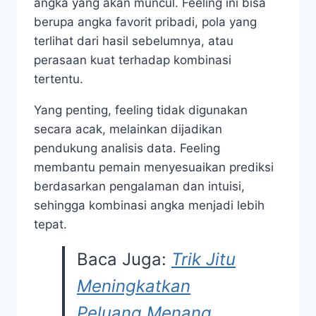
angka yang akan muncul. Feeling ini bisa
berupa angka favorit pribadi, pola yang
terlihat dari hasil sebelumnya, atau
perasaan kuat terhadap kombinasi
tertentu.
Yang penting, feeling tidak digunakan
secara acak, melainkan dijadikan
pendukung analisis data. Feeling
membantu pemain menyesuaikan prediksi
berdasarkan pengalaman dan intuisi,
sehingga kombinasi angka menjadi lebih
tepat.
Baca Juga:
Trik Jitu
Meningkatkan
Peluang Menang