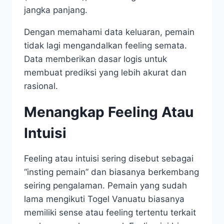
jangka panjang.
Dengan memahami data keluaran, pemain
tidak lagi mengandalkan feeling semata.
Data memberikan dasar logis untuk
membuat prediksi yang lebih akurat dan
rasional.
Menangkap Feeling Atau
Intuisi
Feeling atau intuisi sering disebut sebagai
“insting pemain” dan biasanya berkembang
seiring pengalaman. Pemain yang sudah
lama mengikuti Togel Vanuatu biasanya
memiliki sense atau feeling tertentu terkait