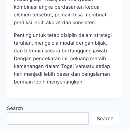
kombinasi angka berdasarkan kedua
elemen tersebut, pemain bisa membuat
prediksi lebih akurat dan konsisten.
Penting untuk tetap disiplin dalam strategi
taruhan, mengelola modal dengan bijak,
dan bermain secara bertanggung jawab.
Dengan pendekatan ini, peluang meraih
kemenangan dalam Togel Vanuatu setiap
hari menjadi lebih besar dan pengalaman
bermain lebih menyenangkan.
Search
Search