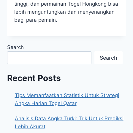
tinggi, dan permainan Togel Hongkong bisa
lebih menguntungkan dan menyenangkan
bagi para pemain.
Search
Search
Recent Posts
Tips Memanfaatkan Statistik Untuk Strategi
Angka Harian Togel Qatar
Analisis Data Angka Turki: Trik Untuk Prediksi
Lebih Akurat