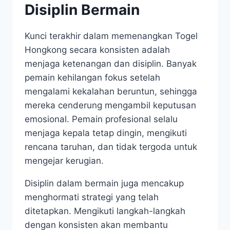
Disiplin Bermain
Kunci terakhir dalam memenangkan Togel
Hongkong secara konsisten adalah
menjaga ketenangan dan disiplin. Banyak
pemain kehilangan fokus setelah
mengalami kekalahan beruntun, sehingga
mereka cenderung mengambil keputusan
emosional. Pemain profesional selalu
menjaga kepala tetap dingin, mengikuti
rencana taruhan, dan tidak tergoda untuk
mengejar kerugian.
Disiplin dalam bermain juga mencakup
menghormati strategi yang telah
ditetapkan. Mengikuti langkah-langkah
dengan konsisten akan membantu