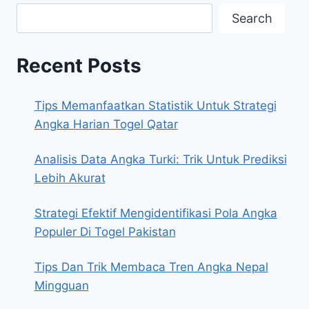
Search
Recent Posts
Tips Memanfaatkan Statistik Untuk Strategi
Angka Harian Togel Qatar
Analisis Data Angka Turki: Trik Untuk Prediksi
Lebih Akurat
Strategi Efektif Mengidentifikasi Pola Angka
Populer Di Togel Pakistan
Tips Dan Trik Membaca Tren Angka Nepal
Mingguan