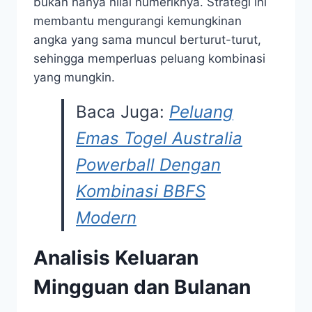
bukan hanya nilai numeriknya. Strategi ini
membantu mengurangi kemungkinan
angka yang sama muncul berturut-turut,
sehingga memperluas peluang kombinasi
yang mungkin.
Baca Juga:
Peluang
Emas Togel Australia
Powerball Dengan
Kombinasi BBFS
Modern
Analisis Keluaran
Mingguan dan Bulanan