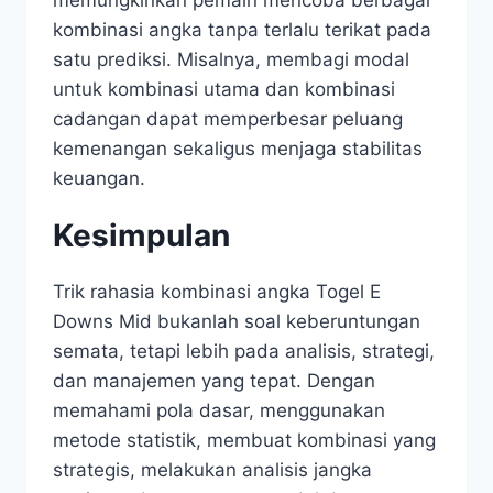
memungkinkan pemain mencoba berbagai
kombinasi angka tanpa terlalu terikat pada
satu prediksi. Misalnya, membagi modal
untuk kombinasi utama dan kombinasi
cadangan dapat memperbesar peluang
kemenangan sekaligus menjaga stabilitas
keuangan.
Kesimpulan
Trik rahasia kombinasi angka Togel E
Downs Mid bukanlah soal keberuntungan
semata, tetapi lebih pada analisis, strategi,
dan manajemen yang tepat. Dengan
memahami pola dasar, menggunakan
metode statistik, membuat kombinasi yang
strategis, melakukan analisis jangka