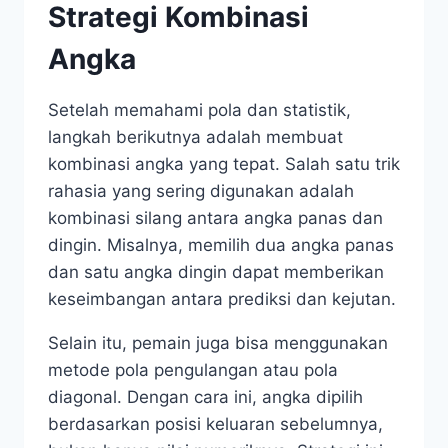
Strategi Kombinasi
Angka
Setelah memahami pola dan statistik,
langkah berikutnya adalah membuat
kombinasi angka yang tepat. Salah satu trik
rahasia yang sering digunakan adalah
kombinasi silang antara angka panas dan
dingin. Misalnya, memilih dua angka panas
dan satu angka dingin dapat memberikan
keseimbangan antara prediksi dan kejutan.
Selain itu, pemain juga bisa menggunakan
metode pola pengulangan atau pola
diagonal. Dengan cara ini, angka dipilih
berdasarkan posisi keluaran sebelumnya,