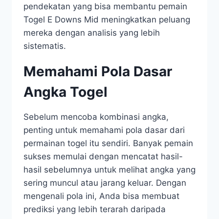
pendekatan yang bisa membantu pemain
Togel E Downs Mid meningkatkan peluang
mereka dengan analisis yang lebih
sistematis.
Memahami Pola Dasar
Angka Togel
Sebelum mencoba kombinasi angka,
penting untuk memahami pola dasar dari
permainan togel itu sendiri. Banyak pemain
sukses memulai dengan mencatat hasil-
hasil sebelumnya untuk melihat angka yang
sering muncul atau jarang keluar. Dengan
mengenali pola ini, Anda bisa membuat
prediksi yang lebih terarah daripada