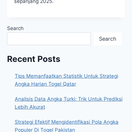
sepanjang 2025.
Search
Search
Recent Posts
Tips Memanfaatkan Statistik Untuk Strategi
Angka Harian Togel Qatar
Analisis Data Angka Turki: Trik Untuk Prediksi
Lebih Akurat
Strategi Efektif Mengidentifikasi Pola Angka
Populer Di Togel Pakistan