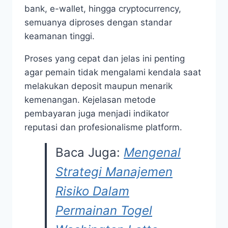
bank, e-wallet, hingga cryptocurrency,
semuanya diproses dengan standar
keamanan tinggi.
Proses yang cepat dan jelas ini penting
agar pemain tidak mengalami kendala saat
melakukan deposit maupun menarik
kemenangan. Kejelasan metode
pembayaran juga menjadi indikator
reputasi dan profesionalisme platform.
Baca Juga:
Mengenal
Strategi Manajemen
Risiko Dalam
Permainan Togel