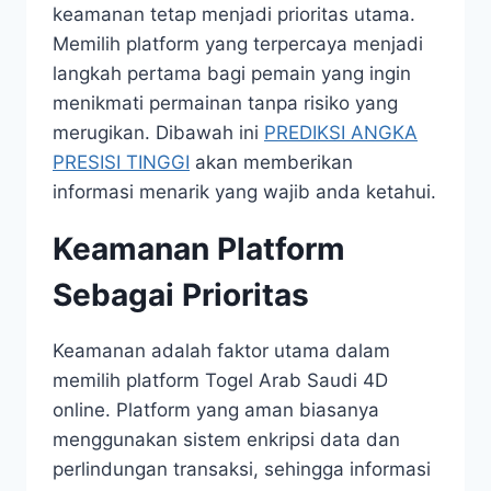
keamanan tetap menjadi prioritas utama.
Memilih platform yang terpercaya menjadi
langkah pertama bagi pemain yang ingin
menikmati permainan tanpa risiko yang
merugikan. Dibawah ini
PREDIKSI ANGKA
PRESISI TINGGI
akan memberikan
informasi menarik yang wajib anda ketahui.
Keamanan Platform
Sebagai Prioritas
Keamanan adalah faktor utama dalam
memilih platform Togel Arab Saudi 4D
online. Platform yang aman biasanya
menggunakan sistem enkripsi data dan
perlindungan transaksi, sehingga informasi