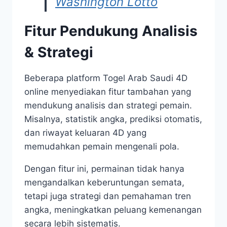
Washington Lotto
Fitur Pendukung Analisis
& Strategi
Beberapa platform Togel Arab Saudi 4D
online menyediakan fitur tambahan yang
mendukung analisis dan strategi pemain.
Misalnya, statistik angka, prediksi otomatis,
dan riwayat keluaran 4D yang
memudahkan pemain mengenali pola.
Dengan fitur ini, permainan tidak hanya
mengandalkan keberuntungan semata,
tetapi juga strategi dan pemahaman tren
angka, meningkatkan peluang kemenangan
secara lebih sistematis.