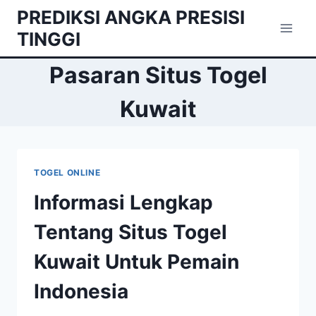
Skip
PREDIKSI ANGKA PRESISI
to
TINGGI
content
Pasaran Situs Togel
Kuwait
TOGEL ONLINE
Informasi Lengkap
Tentang Situs Togel
Kuwait Untuk Pemain
Indonesia