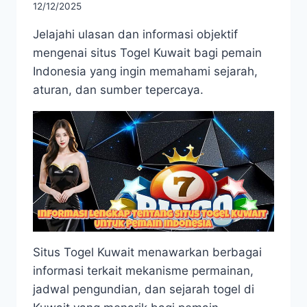
12/12/2025
Jelajahi ulasan dan informasi objektif
mengenai situs Togel Kuwait bagi pemain
Indonesia yang ingin memahami sejarah,
aturan, dan sumber tepercaya.
Situs Togel Kuwait menawarkan berbagai
informasi terkait mekanisme permainan,
jadwal pengundian, dan sejarah togel di