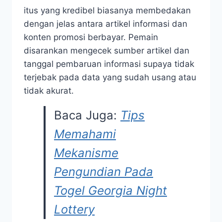
itus yang kredibel biasanya membedakan
dengan jelas antara artikel informasi dan
konten promosi berbayar. Pemain
disarankan mengecek sumber artikel dan
tanggal pembaruan informasi supaya tidak
terjebak pada data yang sudah usang atau
tidak akurat.
Baca Juga:
Tips
Memahami
Mekanisme
Pengundian Pada
Togel Georgia Night
Lottery