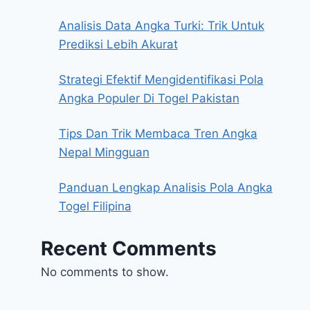
Analisis Data Angka Turki: Trik Untuk
Prediksi Lebih Akurat
Strategi Efektif Mengidentifikasi Pola
Angka Populer Di Togel Pakistan
Tips Dan Trik Membaca Tren Angka
Nepal Mingguan
Panduan Lengkap Analisis Pola Angka
Togel Filipina
Recent Comments
No comments to show.