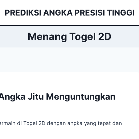
PREDIKSI ANGKA PRESISI TINGGI
Menang Togel 2D
Angka Jitu Menguntungkan
 bermain di Togel 2D dengan angka yang tepat dan