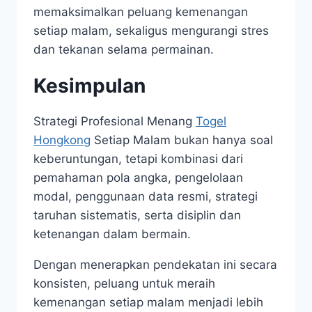
memaksimalkan peluang kemenangan
setiap malam, sekaligus mengurangi stres
dan tekanan selama permainan.
Kesimpulan
Strategi Profesional Menang
Togel
Hongkong
Setiap Malam bukan hanya soal
keberuntungan, tetapi kombinasi dari
pemahaman pola angka, pengelolaan
modal, penggunaan data resmi, strategi
taruhan sistematis, serta disiplin dan
ketenangan dalam bermain.
Dengan menerapkan pendekatan ini secara
konsisten, peluang untuk meraih
kemenangan setiap malam menjadi lebih