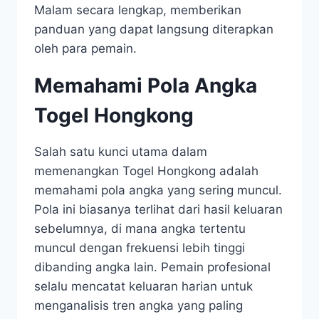
Malam secara lengkap, memberikan
panduan yang dapat langsung diterapkan
oleh para pemain.
Memahami Pola Angka
Togel Hongkong
Salah satu kunci utama dalam
memenangkan Togel Hongkong adalah
memahami pola angka yang sering muncul.
Pola ini biasanya terlihat dari hasil keluaran
sebelumnya, di mana angka tertentu
muncul dengan frekuensi lebih tinggi
dibanding angka lain. Pemain profesional
selalu mencatat keluaran harian untuk
menganalisis tren angka yang paling