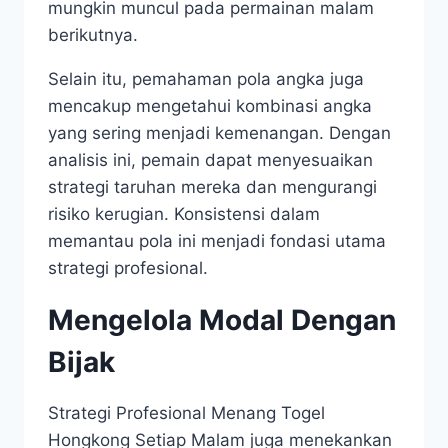
mungkin muncul pada permainan malam
berikutnya.
Selain itu, pemahaman pola angka juga
mencakup mengetahui kombinasi angka
yang sering menjadi kemenangan. Dengan
analisis ini, pemain dapat menyesuaikan
strategi taruhan mereka dan mengurangi
risiko kerugian. Konsistensi dalam
memantau pola ini menjadi fondasi utama
strategi profesional.
Mengelola Modal Dengan
Bijak
Strategi Profesional Menang Togel
Hongkong Setiap Malam juga menekankan