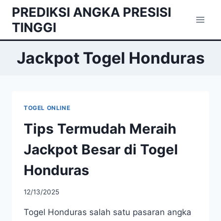
Skip
PREDIKSI ANGKA PRESISI
to
TINGGI
content
Jackpot Togel Honduras
TOGEL ONLINE
Tips Termudah Meraih
Jackpot Besar di Togel
Honduras
12/13/2025
Togel Honduras salah satu pasaran angka