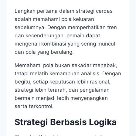
Langkah pertama dalam strategi cerdas
adalah memahami pola keluaran
sebelumnya. Dengan memperhatikan tren
dan kecenderungan, pemain dapat
mengenali kombinasi yang sering muncul
dan pola yang berulang.
Memahami pola bukan sekadar menebak,
tetapi melatih kemampuan analisis. Dengan
begitu, setiap keputusan lebih rasional,
strategi lebih terarah, dan pengalaman
bermain menjadi lebih menyenangkan
serta terkontrol.
Strategi Berbasis Logika