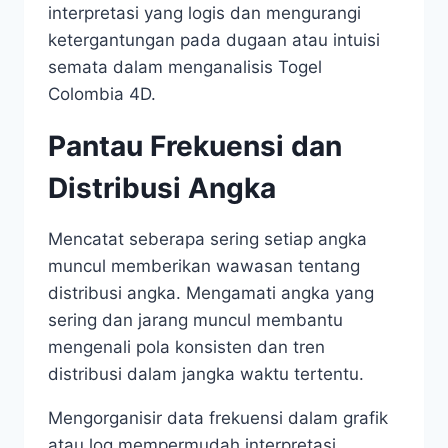
interpretasi yang logis dan mengurangi
ketergantungan pada dugaan atau intuisi
semata dalam menganalisis Togel
Colombia 4D.
Pantau Frekuensi dan
Distribusi Angka
Mencatat seberapa sering setiap angka
muncul memberikan wawasan tentang
distribusi angka. Mengamati angka yang
sering dan jarang muncul membantu
mengenali pola konsisten dan tren
distribusi dalam jangka waktu tertentu.
Mengorganisir data frekuensi dalam grafik
atau log mempermudah interpretasi.