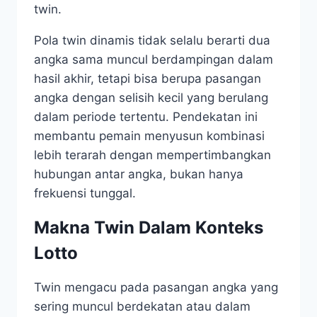
twin.
Pola twin dinamis tidak selalu berarti dua
angka sama muncul berdampingan dalam
hasil akhir, tetapi bisa berupa pasangan
angka dengan selisih kecil yang berulang
dalam periode tertentu. Pendekatan ini
membantu pemain menyusun kombinasi
lebih terarah dengan mempertimbangkan
hubungan antar angka, bukan hanya
frekuensi tunggal.
Makna Twin Dalam Konteks
Lotto
Twin mengacu pada pasangan angka yang
sering muncul berdekatan atau dalam