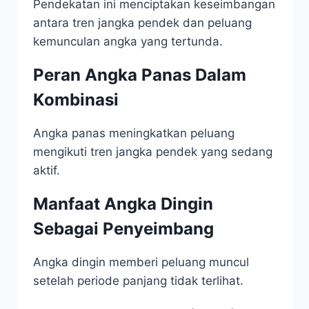
Pendekatan ini menciptakan keseimbangan
antara tren jangka pendek dan peluang
kemunculan angka yang tertunda.
Peran Angka Panas Dalam
Kombinasi
Angka panas meningkatkan peluang
mengikuti tren jangka pendek yang sedang
aktif.
Manfaat Angka Dingin
Sebagai Penyeimbang
Angka dingin memberi peluang muncul
setelah periode panjang tidak terlihat.