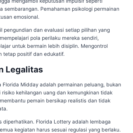
ingga mengambil keputusan impulsif seperti
ara sembarangan. Pemahaman psikologi permainan
tusan emosional.
il pengundian dan evaluasi setiap pilihan yang
mempelajari pola perilaku mereka sendiri,
jar untuk bermain lebih disiplin. Mengontrol
tetap positif dan edukatif.
n Legalitas
Florida Midday adalah permainan peluang, bukan
 risiko kehilangan uang dan kemungkinan tidak
membantu pemain bersikap realistis dan tidak
ta.
rus diperhatikan. Florida Lottery adalah lembaga
semua kegiatan harus sesuai regulasi yang berlaku.