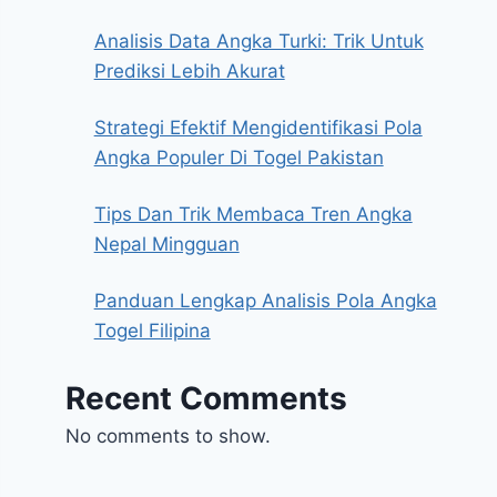
Analisis Data Angka Turki: Trik Untuk
Prediksi Lebih Akurat
Strategi Efektif Mengidentifikasi Pola
Angka Populer Di Togel Pakistan
Tips Dan Trik Membaca Tren Angka
Nepal Mingguan
Panduan Lengkap Analisis Pola Angka
Togel Filipina
Recent Comments
No comments to show.