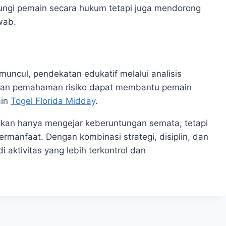
dungi pemain secara hukum tetapi juga mendorong
wab.
muncul, pendekatan edukatif melalui analisis
i, dan pemahaman risiko dapat membantu pemain
ain
Togel Florida Midday
.
ukan hanya mengejar keberuntungan semata, tetapi
manfaat. Dengan kombinasi strategi, disiplin, dan
aktivitas yang lebih terkontrol dan