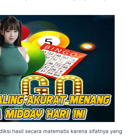
iksi hasil secara matematis karena sifatnya yang