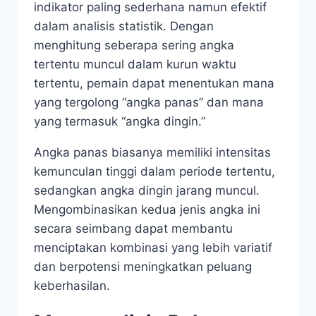
indikator paling sederhana namun efektif
dalam analisis statistik. Dengan
menghitung seberapa sering angka
tertentu muncul dalam kurun waktu
tertentu, pemain dapat menentukan mana
yang tergolong “angka panas” dan mana
yang termasuk “angka dingin.”
Angka panas biasanya memiliki intensitas
kemunculan tinggi dalam periode tertentu,
sedangkan angka dingin jarang muncul.
Mengombinasikan kedua jenis angka ini
secara seimbang dapat membantu
menciptakan kombinasi yang lebih variatif
dan berpotensi meningkatkan peluang
keberhasilan.