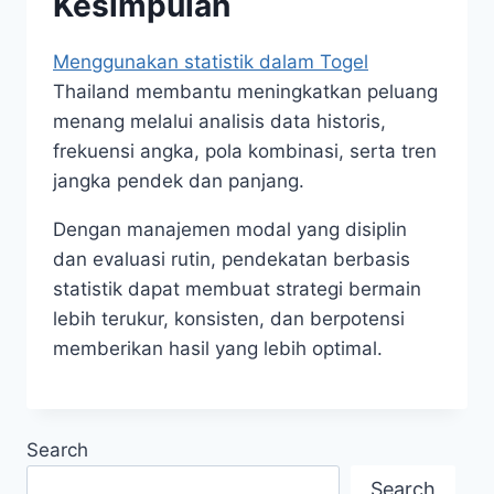
Kesimpulan
Menggunakan statistik dalam Togel
Thailand membantu meningkatkan peluang
menang melalui analisis data historis,
frekuensi angka, pola kombinasi, serta tren
jangka pendek dan panjang.
Dengan manajemen modal yang disiplin
dan evaluasi rutin, pendekatan berbasis
statistik dapat membuat strategi bermain
lebih terukur, konsisten, dan berpotensi
memberikan hasil yang lebih optimal.
Search
Search