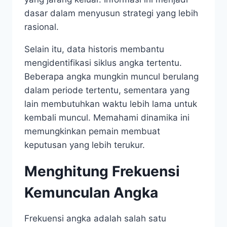
dasar dalam menyusun strategi yang lebih
rasional.
Selain itu, data historis membantu
mengidentifikasi siklus angka tertentu.
Beberapa angka mungkin muncul berulang
dalam periode tertentu, sementara yang
lain membutuhkan waktu lebih lama untuk
kembali muncul. Memahami dinamika ini
memungkinkan pemain membuat
keputusan yang lebih terukur.
Menghitung Frekuensi
Kemunculan Angka
Frekuensi angka adalah salah satu