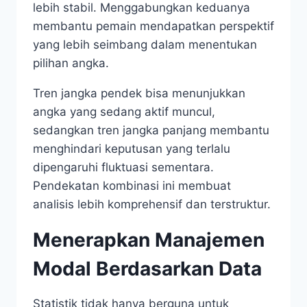
lebih stabil. Menggabungkan keduanya
membantu pemain mendapatkan perspektif
yang lebih seimbang dalam menentukan
pilihan angka.
Tren jangka pendek bisa menunjukkan
angka yang sedang aktif muncul,
sedangkan tren jangka panjang membantu
menghindari keputusan yang terlalu
dipengaruhi fluktuasi sementara.
Pendekatan kombinasi ini membuat
analisis lebih komprehensif dan terstruktur.
Menerapkan Manajemen
Modal Berdasarkan Data
Statistik tidak hanya berguna untuk