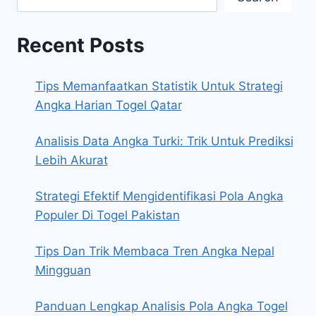
Recent Posts
Tips Memanfaatkan Statistik Untuk Strategi
Angka Harian Togel Qatar
Analisis Data Angka Turki: Trik Untuk Prediksi
Lebih Akurat
Strategi Efektif Mengidentifikasi Pola Angka
Populer Di Togel Pakistan
Tips Dan Trik Membaca Tren Angka Nepal
Mingguan
Panduan Lengkap Analisis Pola Angka Togel