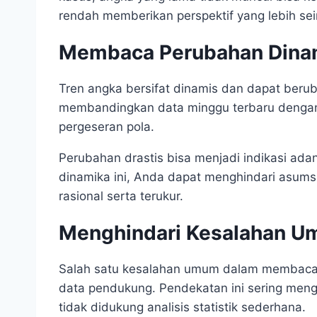
rendah memberikan perspektif yang lebih s
Membaca Perubahan Dina
Tren angka bersifat dinamis dan dapat berub
membandingkan data minggu terbaru dengan
pergeseran pola.
Perubahan drastis bisa menjadi indikasi ada
dinamika ini, Anda dapat menghindari asumsi
rasional serta terukur.
Menghindari Kesalahan 
Salah satu kesalahan umum dalam membaca tr
data pendukung. Pendekatan ini sering meng
tidak didukung analisis statistik sederhana.