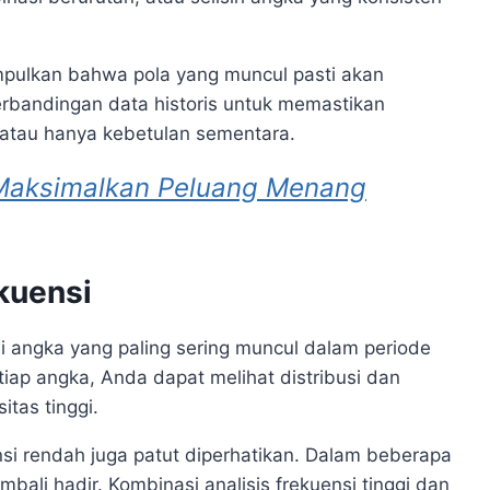
mpulkan bahwa pola yang muncul pasti akan
rbandingan data historis untuk memastikan
 atau hanya kebetulan sementara.
Maksimalkan Peluang Menang
kuensi
 angka yang paling sering muncul dalam periode
iap angka, Anda dapat melihat distribusi dan
tas tinggi.
nsi rendah juga patut diperhatikan. Dalam beberapa
bali hadir. Kombinasi analisis frekuensi tinggi dan