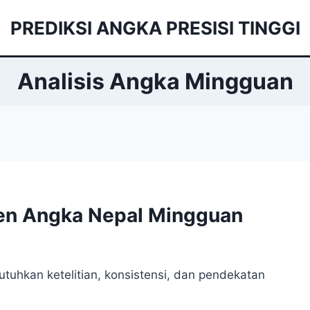
PREDIKSI ANGKA PRESISI TINGGI
Analisis Angka Mingguan
ren Angka Nepal Mingguan
hkan ketelitian, konsistensi, dan pendekatan