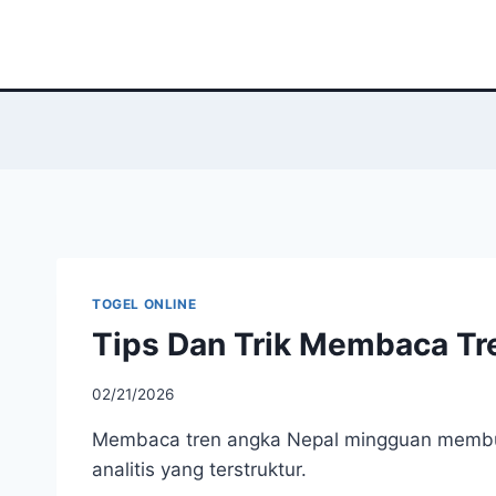
Skip
to
content
TOGEL ONLINE
Tips Dan Trik Membaca T
02/21/2026
Membaca tren angka Nepal mingguan membutu
analitis yang terstruktur.