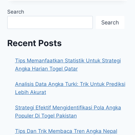
Search
Search
Recent Posts
Tips Memanfaatkan Statistik Untuk Strategi
Angka Harian Togel Qatar
Analisis Data Angka Turki: Trik Untuk Prediksi
Lebih Akurat
Strategi Efektif Mengidentifikasi Pola Angka
Populer Di Togel Pakistan
Tips Dan Trik Membaca Tren Angka Nepal