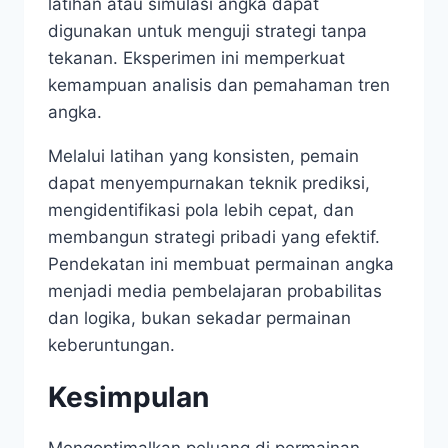
latihan atau simulasi angka dapat
digunakan untuk menguji strategi tanpa
tekanan. Eksperimen ini memperkuat
kemampuan analisis dan pemahaman tren
angka.
Melalui latihan yang konsisten, pemain
dapat menyempurnakan teknik prediksi,
mengidentifikasi pola lebih cepat, dan
membangun strategi pribadi yang efektif.
Pendekatan ini membuat permainan angka
menjadi media pembelajaran probabilitas
dan logika, bukan sekadar permainan
keberuntungan.
Kesimpulan