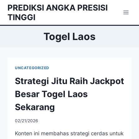
Skip
PREDIKSI ANGKA PRESISI
to
TINGGI
content
Togel Laos
UNCATEGORIZED
Strategi Jitu Raih Jackpot
Besar Togel Laos
Sekarang
02/21/2026
Konten ini membahas strategi cerdas untuk